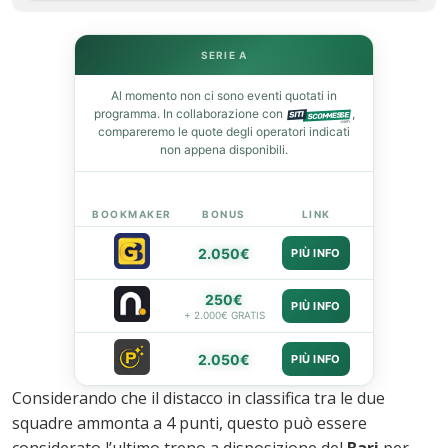
st
SERIE A
leupon
Al momento non ci sono eventi quotati in
programma. In collaborazione con
,
compareremo le quote degli operatori indicati
non appena disponibili.
BOOKMAKER
BONUS
LINK
2.050€
PIÙ INFO
250€
PIÙ INFO
+ 2.000€ GRATIS
2.050€
PIÙ INFO
Considerando che il distacco in classifica tra le due
squadre ammonta a 4 punti, questo può essere