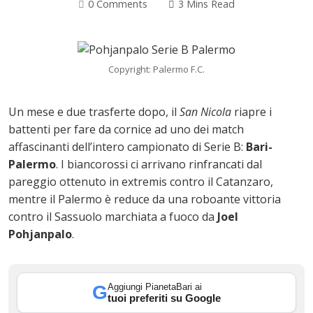
0 Comments
3 Mins Read
Copyright: Palermo F.C.
Un mese e due trasferte dopo, il
San Nicola
riapre i
battenti per fare da cornice ad uno dei match
affascinanti dell’intero campionato di Serie B:
Bari-
Palermo
. I biancorossi ci arrivano rinfrancati dal
pareggio ottenuto in extremis contro il Catanzaro,
mentre il Palermo è reduce da una roboante vittoria
contro il Sassuolo marchiata a fuoco da
Joel
ok
Pohjanpalo
.
Aggiungi PianetaBari ai
G
In
tuoi preferiti su Google