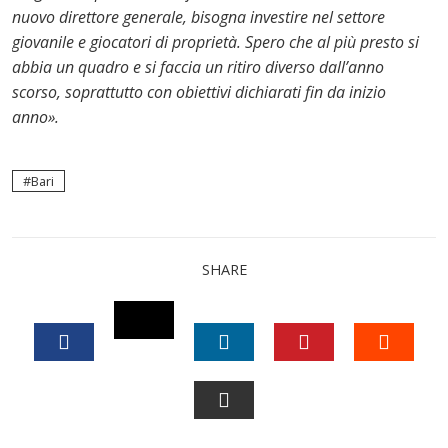
nuovo direttore generale, bisogna investire nel settore
giovanile e giocatori di proprietà. Spero che al più presto si
abbia un quadro e si faccia un ritiro diverso dall’anno
scorso, soprattutto con obiettivi dichiarati fin da inizio
anno».
Bari
SHARE
TWITTER
FACEBOOK
LINKEDIN
PINTEREST
STUM
EMAIL