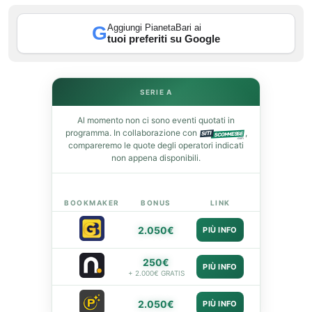
Aggiungi PianetaBari ai
G
tuoi preferiti su Google
In
st
SERIE A
Al momento non ci sono eventi quotati in
leupon
programma. In collaborazione con
,
compareremo le quote degli operatori indicati
non appena disponibili.
BOOKMAKER
BONUS
LINK
2.050€
PIÙ INFO
250€
PIÙ INFO
+ 2.000€ GRATIS
2.050€
PIÙ INFO