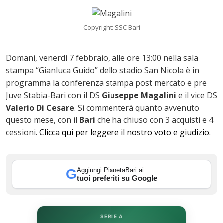
Copyright: SSC Bari
ok
Domani, venerdì 7 febbraio, alle ore 13:00 nella sala
stampa “Gianluca Guido” dello stadio San Nicola è in
programma la conferenza stampa post mercato e pre
In
Juve Stabia-Bari con il DS
Giuseppe Magalini
e il vice DS
Valerio Di Cesare
. Si commenterà quanto avvenuto
st
questo mese, con il
Bari
che ha chiuso con 3 acquisti e 4
cessioni.
Clicca qui per leggere il nostro voto e giudizio.
leupon
Aggiungi PianetaBari ai
G
tuoi preferiti su Google
SERIE A