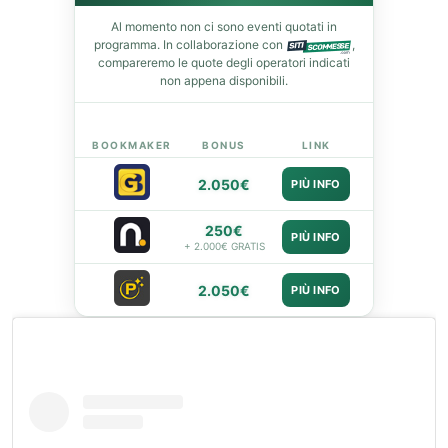
Al momento non ci sono eventi quotati in
programma. In collaborazione con
,
compareremo le quote degli operatori indicati
non appena disponibili.
BOOKMAKER
BONUS
LINK
2.050€
PIÙ INFO
250€
PIÙ INFO
+ 2.000€ GRATIS
2.050€
PIÙ INFO