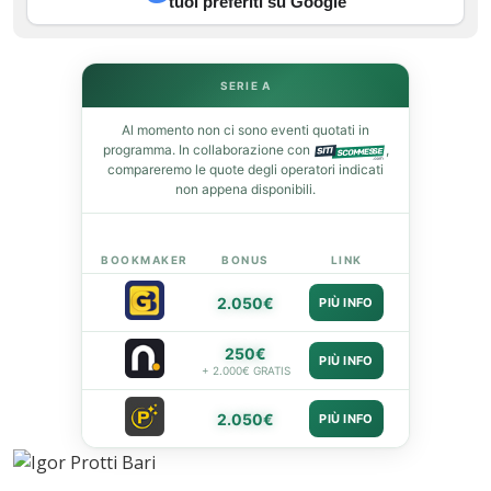
tuoi preferiti su Google
st
leupon
SERIE A
Al momento non ci sono eventi quotati in
programma. In collaborazione con
,
compareremo le quote degli operatori indicati
non appena disponibili.
BOOKMAKER
BONUS
LINK
2.050€
PIÙ INFO
250€
PIÙ INFO
+ 2.000€ GRATIS
2.050€
PIÙ INFO