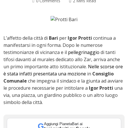
0 Comments
2 Mins Read
L’affetto della città di
Bari
per
Igor Protti
continua a
manifestarsi in ogni forma. Dopo le numerose
testimonianze di vicinanza e il
pellegrinaggio
di tanti
tifosi davanti al murales dedicato allo Zar, arriva anche
un primo importante atto istituzionale.
Nelle scorse ore
è stata infatti presentata una mozione
in
Consiglio
Comunale
che impegna il sindaco e la giunta ad avviare
ok
le procedure necessarie per intitolare a
Igor Protti
una
via, una piazza, un giardino pubblico o un altro luogo
simbolo della città.
In
Aggiungi PianetaBari ai
G