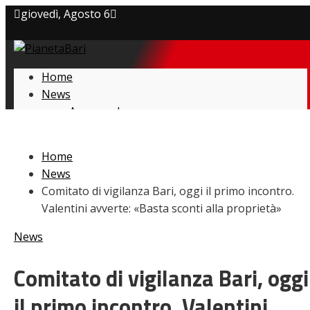
giovedì, Agosto 6
Privacy policy
Home
Cookie Policy
News
Amarcord
Contatti
Ex
L’avversario
Home
Giovanili
News
Le pagelle
Comitato di vigilanza Bari, oggi il primo incontro.
Interviste
Valentini avverte: «Basta sconti alla proprietà»
Focus
Calciomercato
News
Serie B
Video
Comitato di vigilanza Bari, oggi
il primo incontro. Valentini