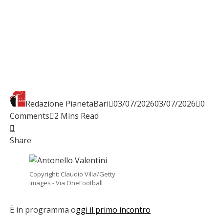
Redazione PianetaBari
03/07/2026
03/07/2026
0
Comments
2 Mins Read
Facebook
Twitter
LinkedIn
Pinterest
Stumbleupon
Email
Share
Copyright: Claudio Villa/Getty
Images - Via OneFootball
È in programma o
ggi il primo incontro