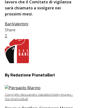
lavoro che il Comitato di vigilanza
sarà chiamato a svolgere nei
prossimi mesi.
Bari
Valentini
Share
Facebook
Twitter
LinkedIn
Pinterest
Stumbleupon
Email
By Redazione PianetaBari
Copyright: Alessandro Sabattini/Getty Images -
Via OneFootball