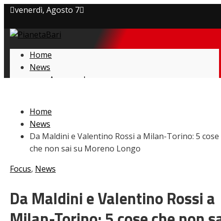
venerdì, Agosto 7
Privacy policy
Home
Cookie Policy
News
Amarcord
Contatti
Ex
L’avversario
Home
Giovanili
News
Le pagelle
Da Maldini e Valentino Rossi a Milan-Torino: 5 cose
Interviste
che non sai su Moreno Longo
Focus
Calciomercato
Focus
,
News
Serie B
Video
Da Maldini e Valentino Rossi a
Milan-Torino: 5 cose che non s