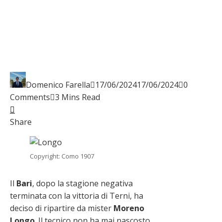
Domenico Farella
17/06/2024
17/06/2024
0
Comments
3 Mins Read
Facebook
Twitter
LinkedIn
Pinterest
Stumbleupon
Email
Share
Copyright: Como 1907
Il
Bari
, dopo la stagione negativa
terminata con la vittoria di Terni, ha
deciso di ripartire da mister
Moreno
Longo
. Il tecnico non ha mai nascosto