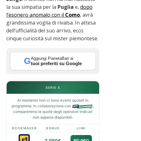
la sua simpatia per la
Puglia
e,
dopo
l’esonero anomalo con il
Como
, avrà
grandissima voglia di rivalsa. In attesa
dell’ufficialità del suo arrivo, ecco
cinque curiosità sul mister piemontese.
Aggiungi PianetaBari ai
G
tuoi preferiti su Google
SERIE A
Al momento non ci sono eventi quotati in
programma. In collaborazione con
,
compareremo le quote degli operatori indicati
non appena disponibili.
BOOKMAKER
BONUS
LINK
2.050€
PIÙ INFO