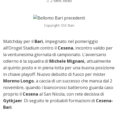
2 Mins Read
Copyright: SSC Bari
Matchday per il
Bari
, impegnato nel pomeriggio
all’Orogel Stadium contro il
Cesena
, incontro valido per
la ventunesima giornata di campionato. L’avversario
odierno è la squadra di
Michele Mignani,
attualmente
al quinto posto e in piena lotta per una buona posizione
in chiave playoff. Nuovo debutto di fuoco per mister
Moreno Longo
, a caccia di un successo che manca dal 2
ok
novembre, quando i biancorossi batterono guarda caso
proprio il
Cesena
al San Nicola, con rete decisiva di
Gytkjaer
. Di seguito le probabili formazioni di
Cesena-
Bari
.
In