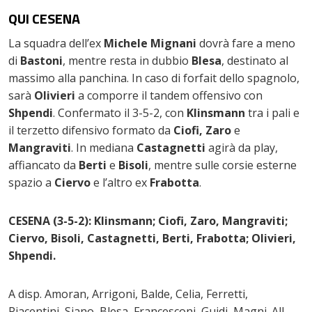
QUI CESENA
La squadra dell’ex
Michele Mignani
dovrà fare a meno
di
Bastoni
, mentre resta in dubbio
Blesa
, destinato al
massimo alla panchina. In caso di forfait dello spagnolo,
sarà
Olivieri
a comporre il tandem offensivo con
Shpendi
. Confermato il 3-5-2, con
Klinsmann
tra i pali e
il terzetto difensivo formato da
Ciofi, Zaro
e
Mangraviti
. In mediana
Castagnetti
agirà da play,
affiancato da
Berti
e
Bisoli
, mentre sulle corsie esterne
spazio a
Ciervo
e l’altro ex
Frabotta
.
CESENA (3-5-2): Klinsmann; Ciofi, Zaro, Mangraviti;
Ciervo, Bisoli, Castagnetti, Berti, Frabotta; Olivieri,
Shpendi.
A disp. Amoran, Arrigoni, Balde, Celia, Ferretti,
Piacentini, Siano, Blesa, Francesconi, Guidi, Magni. All.