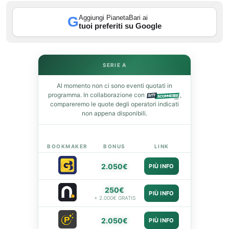
st
Aggiungi PianetaBari ai
G
tuoi preferiti su Google
leupon
SERIE A
Al momento non ci sono eventi quotati in
programma. In collaborazione con
,
compareremo le quote degli operatori indicati
non appena disponibili.
BOOKMAKER
BONUS
LINK
2.050€
PIÙ INFO
250€
PIÙ INFO
+ 2.000€ GRATIS
2.050€
PIÙ INFO