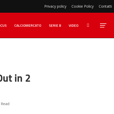
Privacy policy
Cookie Policy
Contatti
OCUS
CALCIOMERCATO
SERIE B
VIDEO
Out in 2
 Read