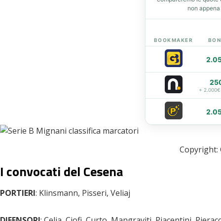
non appena d
eupon
BOOKMAKER
BON
2.0
25
+ 2.000€
2.0
Copyright:
I convocati del Cesena
PORTIERI
: Klinsmann, Pisseri, Veliaj
DIFENSORI
: Celia, Ciofi, Curto, Mangraviti, Piacentini, Pieracc