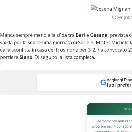
Copyright:
Manca sempre meno alla sfida tra
Bari
e
Cesena
, prevista 
valida per la sedicesima giornata di Serie B. Mister Michele 
dalla sconfitta in casa del Frosinone per 3-2, ha convocato 2
portiere
Siano
. Di seguito la lista completa.
k
Aggiungi Pian
G
tuoi prefer
SERI
Al momento non ci so
t
programma. In collabor
compareremo le quote de