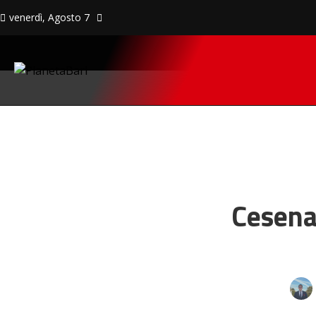
venerdì, Agosto 7
Cesena,