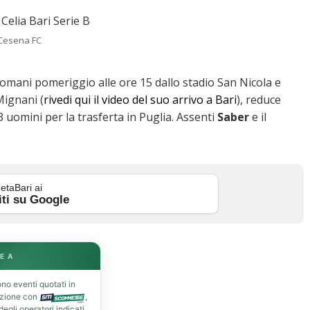
 Cesena FC
domani pomeriggio alle ore 15 dallo stadio San Nicola e
Mignani (
rivedi qui il video del suo arrivo a Bari
), reduce
3 uomini per la trasferta in Puglia. Assenti
Saber
e il
etaBari ai
iti su Google
E A
no eventi quotati in
azione con
,
gli operatori indicati