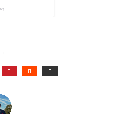
fc)
ARE
EDIN
PINTEREST
STUMBLEUPON
EMAIL