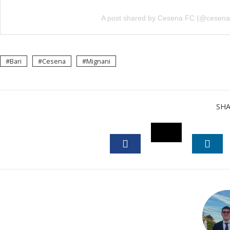
A post shared by Cesena FC (@cesena
Bari
Cesena
Mignani
SH
TWITTER
FACEBOOK
LINK