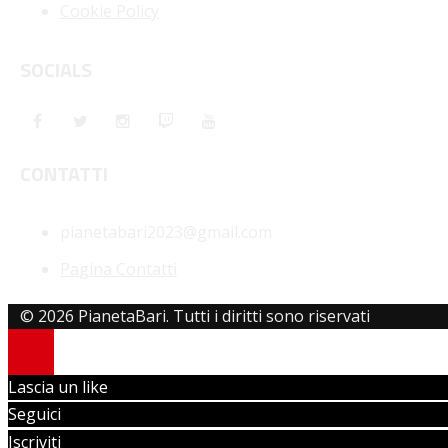
Cookie Policy
SOCIALS
CONTATTI
pianetabari2023@gmail.com
Pagina Contatti
© 2026 PianetaBari. Tutti i diritti sono riservati
Lascia un like
Seguici
Iscriviti