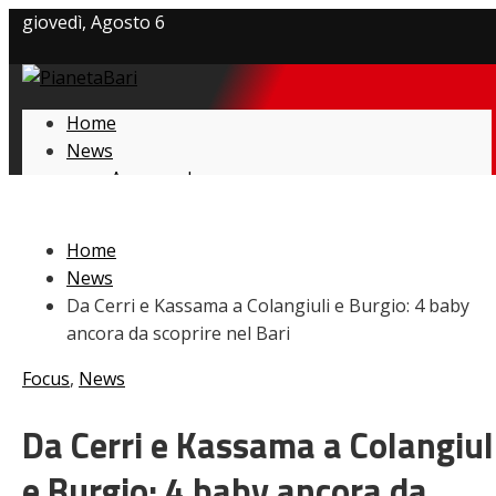
giovedì, Agosto 6
Privacy policy
Home
Cookie Policy
News
Amarcord
Contatti
Ex
L’avversario
Home
Giovanili
News
Le pagelle
Da Cerri e Kassama a Colangiuli e Burgio: 4 baby
Interviste
ancora da scoprire nel Bari
Focus
Calciomercato
Focus
,
News
Serie B
Video
Da Cerri e Kassama a Colangiul
e Burgio: 4 baby ancora da