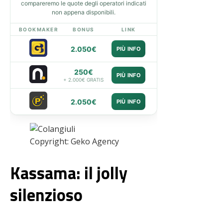
compareremo le quote degli operatori indicati
non appena disponibili.
BOOKMAKER
BONUS
LINK
2.050€
PIÙ INFO
250€
PIÙ INFO
+ 2.000€ GRATIS
2.050€
PIÙ INFO
Copyright: Geko Agency
Kassama: il jolly
silenzioso