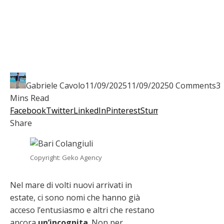
Gabriele Cavolo
11/09/2025
11/09/2025
0 Comments
3
Mins Read
Facebook
Twitter
LinkedIn
Pinterest
Stumbleupon
Email
Share
Copyright: Geko Agency
Nel mare di volti nuovi arrivati in
estate, ci sono nomi che hanno già
acceso l’entusiasmo e altri che restano
ancora
un’incognita
. Non per