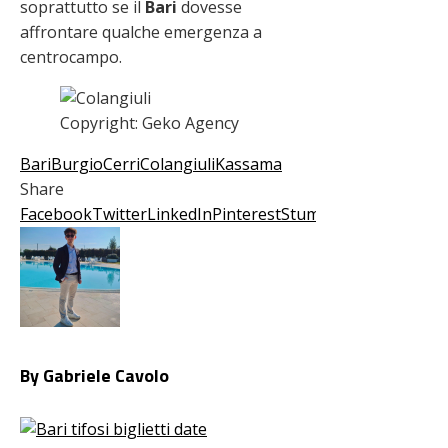
soprattutto se il
Bari
dovesse
affrontare qualche emergenza a
centrocampo.
Copyright: Geko Agency
Bari
Burgio
Cerri
Colangiuli
Kassama
Share
Facebook
Twitter
LinkedIn
Pinterest
Stumbleupon
Email
By Gabriele Cavolo