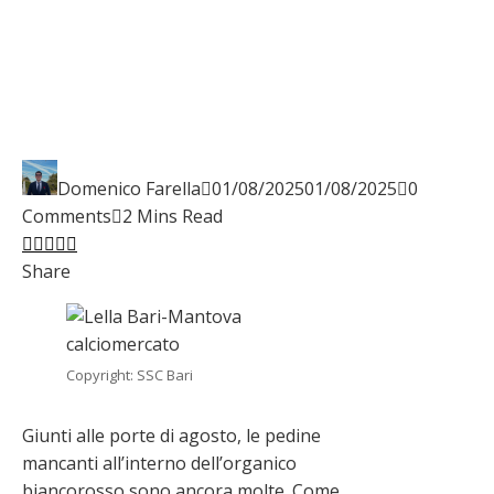
Domenico Farella
01/08/2025
01/08/2025
0
Comments
2 Mins Read
Facebook
Twitter
LinkedIn
Pinterest
Stumbleupon
Email
Share
Copyright: SSC Bari
Giunti alle porte di agosto, le pedine
mancanti all’interno dell’organico
biancorosso sono ancora molte. Come