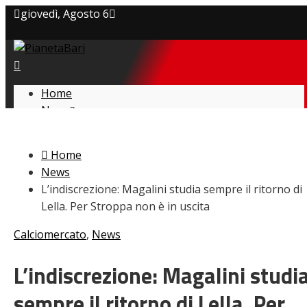
giovedì, Agosto 6
Privacy policy
Cookie Policy
Home
News
Contatti
Amarcord
Ex
Home
L’avversario
News
Giovanili
L’indiscrezione: Magalini studia sempre il ritorno di
Le pagelle
Lella. Per Stroppa non è in uscita
Interviste
Focus
Calciomercato
,
News
Calciomercato
Serie B
L’indiscrezione: Magalini studi
Video
sempre il ritorno di Lella. Per