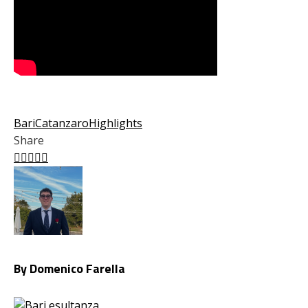
Bari
Catanzaro
Highlights
Share
Facebook
Twitter
LinkedIn
Pinterest
Stumbleupon
Email
By Domenico Farella