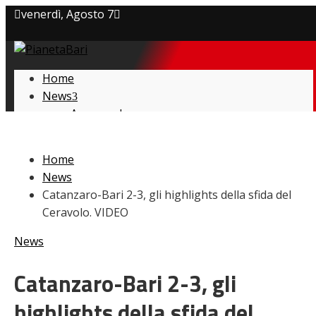
venerdì, Agosto 7
Privacy policy
Home
Cookie Policy
News
Amarcord
Contatti
Ex
L’avversario
Home
Giovanili
News
Le pagelle
Catanzaro-Bari 2-3, gli highlights della sfida del
Interviste
Ceravolo. VIDEO
Focus
Calciomercato
News
Serie B
Video
Catanzaro-Bari 2-3, gli
highlights della sfida del