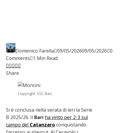
Domenico Farella
09/05/2026
09/05/2026
0
Comments
1 Min Read
Facebook
Twitter
LinkedIn
Pinterest
Stumbleupon
Email
Share
Copyright: SSC Bari
Si è conclusa nella serata di ieri la Serie
B 2025/26. Il
Bari
ha vinto per 2-3 sul
campo del
Catanzaro
conquistando
l’accesso ai playout. Al Ceravolo i