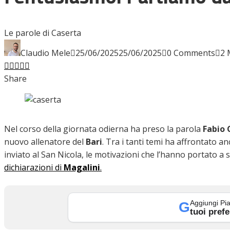
INTERVISTE
Le parole di Caserta
Claudio Mele
25/06/2025
25/06/2025
0 Comments
2 
Facebook
Twitter
LinkedIn
Pinterest
Stumbleupon
Email
FOCUS
Share
CALCIOMERCATO
Nel corso della giornata odierna ha preso la parola
Fabio 
nuovo allenatore del
Bari
. Tra i tanti temi ha affrontato a
inviato al San Nicola, le motivazioni che l’hanno portato a sc
SERIE B
dichiarazioni di
Magalini
.
Aggiungi Pia
G
VIDEO
tuoi prefe