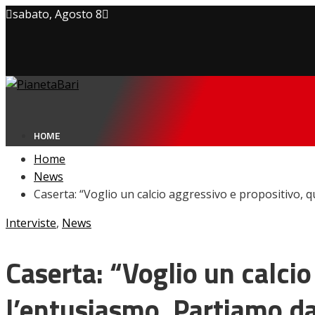
sabato, Agosto 8
Privacy policy
Cookie Policy
Contatti
HOME
Home
News
Caserta: “Voglio un calcio aggressivo e propositivo, qu
NEWS
Interviste
,
News
Amarcord
Ex
L’avversario
Caserta: “Voglio un calcio
Giovanili
Le pagelle
l’entusiasmo. Partiamo da