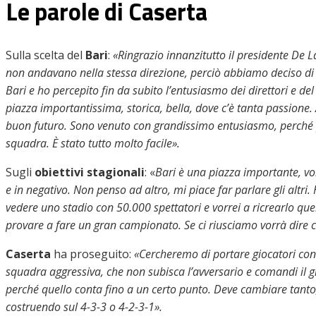
Le parole di Caserta
Sulla scelta del
Bari
:
«Ringrazio innanzitutto il presidente De 
non andavano nella stessa direzione, perciò abbiamo deciso di c
Bari e ho percepito fin da subito l’entusiasmo dei direttori e de
piazza importantissima, storica, bella, dove c’è tanta passione. 
buon futuro. Sono venuto con grandissimo entusiasmo, perché p
squadra. È stato tutto molto facile».
Sugli
obiettivi stagionali
: «
Bari è una piazza importante, vor
e in negativo. Non penso ad altro, mi piace far parlare gli altri.
vedere uno stadio con 50.000 spettatori e vorrei a ricrearlo quell
provare a fare un gran campionato. Se ci riusciamo vorrà dire
Caserta
ha proseguito:
«Cercheremo di portare giocatori con
squadra aggressiva, che non subisca l’avversario e comandi il g
perché quello conta fino a un certo punto. Deve cambiare tanto, 
costruendo sul 4-3-3 o 4-2-3-1».