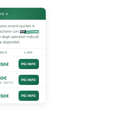
RIE A
ono eventi quotati in
razione con
,
degli operatori indicati
 disponibili.
NUS
LINK
050€
PIÙ INFO
50€
PIÙ INFO
0€ GRATIS
050€
PIÙ INFO