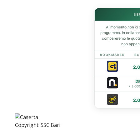
Home
SE
News
Amarcord
Al momento non ci s
programma. In collabo
Ex
compareremo le quote 
L’avversario
non appena
Giovanili
BOOKMAKER
BO
Le pagelle
Interviste
2.
Focus
Calciomercato
2
+ 2.00
Serie B
Video
2.
Copyright: SSC Bari