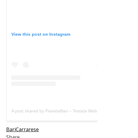
View this post on Instagram
A post shared by PianetaBari – Testata Web (@pianetabari)
Bari
Carrarese
Share