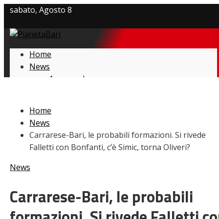
sabato, Agosto 8
Privacy policy
Home
Cookie Policy
News
Amarcord
Contatti
Ex
L’avversario
Home
Giovanili
News
Le pagelle
Carrarese-Bari, le probabili formazioni. Si rivede
Interviste
Falletti con Bonfanti, c’è Simic, torna Oliveri?
Focus
Calciomercato
News
Serie B
Video
Carrarese-Bari, le probabili
formazioni. Si rivede Falletti c