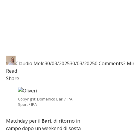
Claudio Mele
30/03/2025
30/03/2025
0 Comments
3 Mi
Read
Facebook
Twitter
LinkedIn
Pinterest
Stumbleupon
Email
Share
Copyright: Domenico Bari / IPA
Sport / IPA
Matchday per il
Bari
, di ritorno in
campo dopo un weekend di sosta