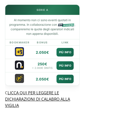
SERIE A
Al momento non ci sono eventi quotati in
programma. In collaborazione con
,
compareremo le quote degli operatori indicati
non appena disponibili.
BOOKMAKER
BONUS
LINK
2.050€
PIÙ INFO
250€
PIÙ INFO
+ 2.000€ GRATIS
2.050€
PIÙ INFO
C
LICCA QUI PER LEGGERE LE
DICHIARAZIONI DI CALABRO ALLA
VIGILIA