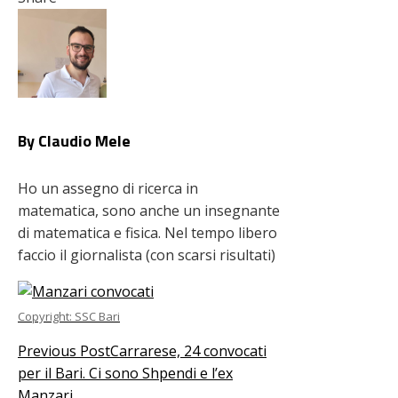
Facebook
Twitter
LinkedIn
Pinterest
Stumbleupon
Email
By Claudio Mele
Ho un assegno di ricerca in
matematica, sono anche un insegnante
di matematica e fisica. Nel tempo libero
faccio il giornalista (con scarsi risultati)
Copyright: SSC Bari
Previous Post
Carrarese, 24 convocati
per il Bari. Ci sono Shpendi e l’ex
Manzari