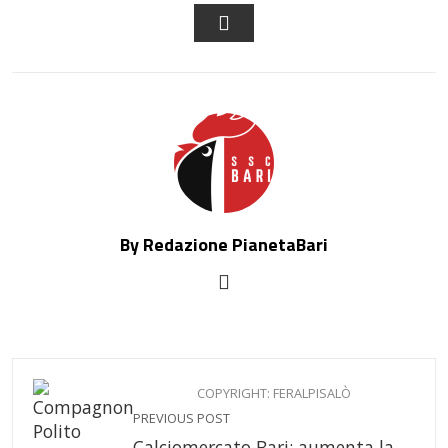
FACEBOOK
LINKEDIN
PINTEREST
STUM
EMAIL
By Redazione PianetaBari
COPYRIGHT: FERALPISALÒ
PREVIOUS POST
Calciomercato Bari: aumenta la