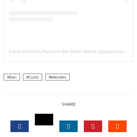
A post shared by Passione Bari Radio Selene (@passionebariradioselene)
Bari
Curto
Mendes
SHARE
TWITTER