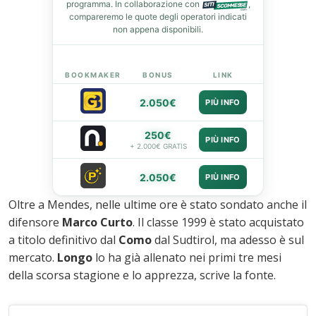
programma. In collaborazione con
,
compareremo le quote degli operatori indicati
non appena disponibili.
BOOKMAKER
BONUS
LINK
2.050€
PIÙ INFO
250€
PIÙ INFO
+ 2.000€ GRATIS
2.050€
PIÙ INFO
Oltre a Mendes, nelle ultime ore è stato sondato anche il
difensore
Marco Curto
. Il classe 1999 è stato acquistato
a titolo definitivo dal
Como
dal Sudtirol, ma adesso è sul
mercato.
Longo
lo ha già allenato nei primi tre mesi
della scorsa stagione e lo apprezza, scrive la fonte.