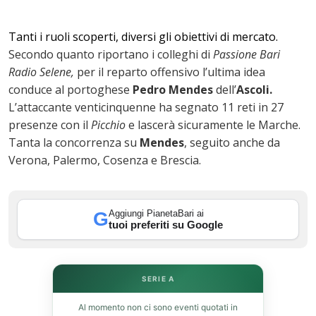
Tanti i ruoli scoperti, diversi gli obiettivi di mercato.
Secondo quanto riportano i colleghi di
Passione Bari
Radio Selene,
per il reparto offensivo l’ultima idea
conduce al portoghese
Pedro Mendes
dell’
Ascoli.
L’attaccante venticinquenne ha segnato 11 reti in 27
presenze con il
Picchio
e lascerà sicuramente le Marche.
Tanta la concorrenza su
Mendes
, seguito anche da
ok
Verona, Palermo, Cosenza e Brescia.
Aggiungi PianetaBari ai
G
In
tuoi preferiti su Google
st
SERIE A
leupon
Al momento non ci sono eventi quotati in