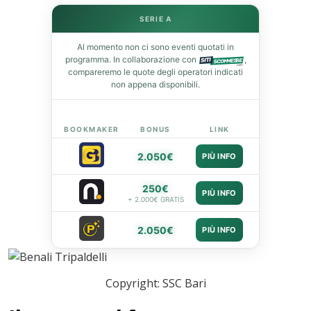
st
SERIE A
Al momento non ci sono eventi quotati in
leupon
programma. In collaborazione con
,
compareremo le quote degli operatori indicati
non appena disponibili.
BOOKMAKER
BONUS
LINK
2.050€
PIÙ INFO
250€
PIÙ INFO
+ 2.000€ GRATIS
2.050€
PIÙ INFO
Copyright: SSC Bari