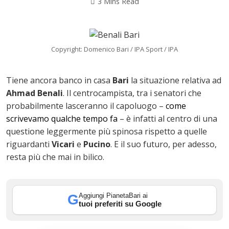
3 Mins Read
Copyright: Domenico Bari / IPA Sport / IPA
Tiene ancora banco in casa
Bari
la situazione relativa ad
Ahmad Benali
. Il centrocampista, tra i senatori che
probabilmente lasceranno il capoluogo –
come
scrivevamo qualche tempo fa
– è infatti al centro di una
questione leggermente più spinosa rispetto a quelle
riguardanti
Vicari
e
Pucino
. E il suo futuro, per adesso,
resta più che mai in bilico.
ok
Aggiungi PianetaBari ai
G
tuoi preferiti su Google
In