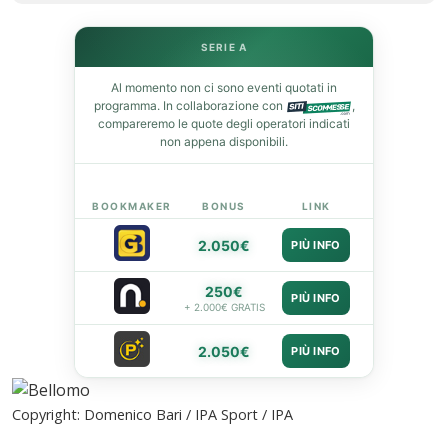
SERIE A
Al momento non ci sono eventi quotati in
programma. In collaborazione con
,
compareremo le quote degli operatori indicati
non appena disponibili.
BOOKMAKER
BONUS
LINK
2.050€
PIÙ INFO
250€
PIÙ INFO
+ 2.000€ GRATIS
2.050€
PIÙ INFO
Copyright: Domenico Bari / IPA Sport / IPA