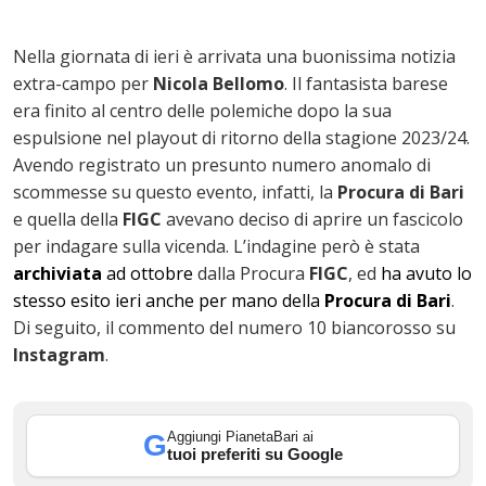
Nella giornata di ieri è arrivata una buonissima notizia
extra-campo per
Nicola Bellomo
. Il fantasista barese
era finito al centro delle polemiche dopo la sua
espulsione nel playout di ritorno della stagione 2023/24.
Avendo registrato un presunto numero anomalo di
scommesse su questo evento, infatti, la
Procura di Bari
e quella della
FIGC
avevano deciso di aprire un fascicolo
ok
per indagare sulla vicenda. L’indagine però è stata
archiviata
ad ottobre
dalla Procura
FIGC
, ed
ha avuto lo
stesso esito ieri anche per mano della
Procura di Bari
.
Di seguito, il commento del numero 10 biancorosso su
In
Instagram
.
st
Aggiungi PianetaBari ai
G
leupon
tuoi preferiti su Google