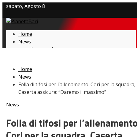
sabato, Agosto 8
Privacy policy
Home
Cookie Policy
News
Amarcord
Contatti
Ex
L’avversario
Home
Giovanili
News
Le pagelle
Folla di tifosi per l’allenamento. Cori per la squadra,
Interviste
Caserta assicura: “Daremo il massimo”
Focus
Calciomercato
News
Serie B
Video
Folla di tifosi per l’allenamento
Cori per la squadra, Caserta