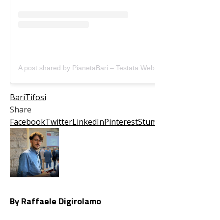
A post shared by PianetaBari – Testata Web (@pianetabari)
Bari
Tifosi
Share
Facebook
Twitter
LinkedIn
Pinterest
Stumbleupon
Email
By Raffaele Digirolamo