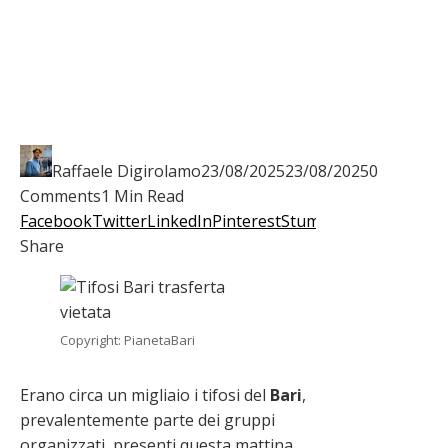
Raffaele Digirolamo
23/08/2025
23/08/2025
0
Comments
1 Min Read
Facebook
Twitter
LinkedIn
Pinterest
Stumbleupon
Email
Share
Copyright: PianetaBari
Erano circa un migliaio i tifosi del
Bari
,
prevalentemente parte dei gruppi
organizzati, presenti questa mattina