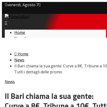
venerdì, Agosto 7
Privacy policy
Cookie Policy
Home
News
Contatti
Amarcord
Ex
Home
L’avversario
News
Giovanili
Il Bari chiama la sua gente: Curve a 8€, Tribune a 10
Le pagelle
Tutti i dettagli delle promo
Interviste
Focus
News
Calciomercato
Serie B
Il Bari chiama la sua gente:
Video
Curve a 8€, Tribune a 10€. Tutti