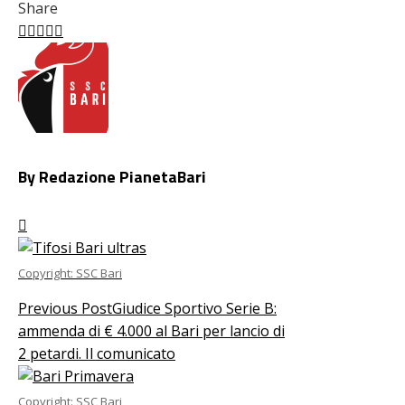
Share
Facebook
Twitter
LinkedIn
Pinterest
Stumbleupon
Email
By Redazione PianetaBari
Copyright: SSC Bari
Previous Post
Giudice Sportivo Serie B:
ammenda di € 4.000 al Bari per lancio di
2 petardi. Il comunicato
Copyright: SSC Bari