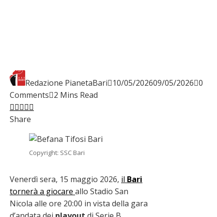
Redazione PianetaBari
10/05/2026
09/05/2026
0
Comments
2 Mins Read
Facebook
Twitter
LinkedIn
Pinterest
Stumbleupon
Email
Share
Copyright: SSC Bari
Venerdì sera, 15 maggio 2026,
il
Bari
tornerà a giocare
allo Stadio San
Nicola alle ore 20:00 in vista della gara
d’andata dei
playout
di Serie B.