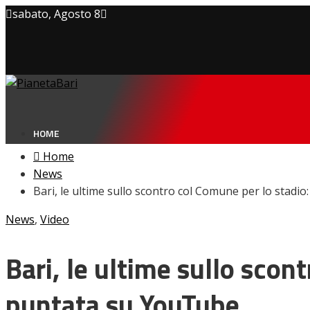
sabato, Agosto 8
Privacy policy
Cookie Policy
Contatti
HOME
Home
News
Bari, le ultime sullo scontro col Comune per lo sta
NEWS
News
,
Video
Amarcord
Ex
L’avversario
Bari, le ultime sullo sco
Giovanili
Le pagelle
puntata su YouTube