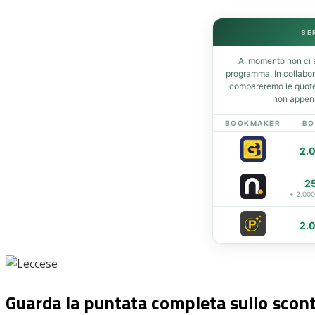
SE
Home
Al momento non ci s
News
programma. In collabo
Amarcord
compareremo le quote 
non appena
Ex
L’avversario
BOOKMAKER
BO
Giovanili
2.
Le pagelle
Interviste
2
Focus
+ 2.00
Calciomercato
2.
Serie B
Video
Guarda la puntata completa sullo scon