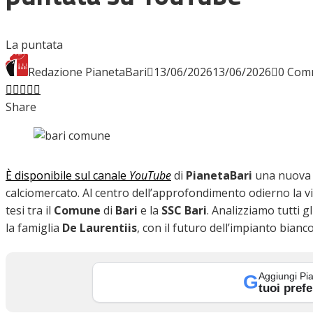
INTERVISTE
La puntata
Redazione PianetaBari
13/06/2026
13/06/2026
0 Com
Facebook
Twitter
LinkedIn
Pinterest
Stumbleupon
Email
FOCUS
Share
CALCIOMERCATO
È disponibile sul canale
YouTube
di
PianetaBari
una nuova p
calciomercato. Al centro dell’approfondimento odierno la vi
tesi tra il
Comune
di
Bari
e la
SSC Bari
. Analizziamo tutti gl
SERIE B
la famiglia
De Laurentiis
, con il futuro dell’impianto bianc
Aggiungi Pia
G
VIDEO
tuoi prefe