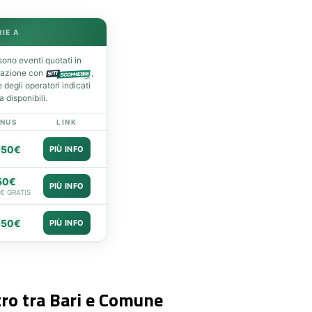
RIE A
ono eventi quotati in
razione con
,
degli operatori indicati
 disponibili.
NUS
LINK
050€
PIÙ INFO
50€
PIÙ INFO
0€ GRATIS
050€
PIÙ INFO
tro tra Bari e Comune