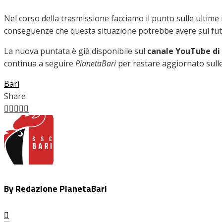
Nel corso della trasmissione facciamo il punto sulle ultime i
conseguenze che questa situazione potrebbe avere sul futu
La nuova puntata è già disponibile sul
canale YouTube di
continua a seguire
PianetaBari
per restare aggiornato sull
Bari
Share
Facebook
Twitter
LinkedIn
Pinterest
Stumbleupon
Email
By Redazione PianetaBari