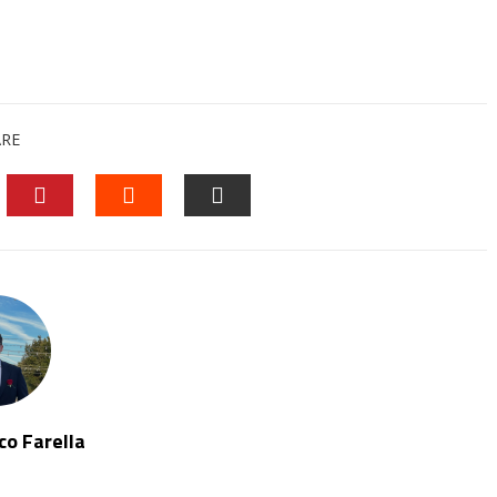
ARE
EDIN
PINTEREST
STUMBLEUPON
EMAIL
o Farella