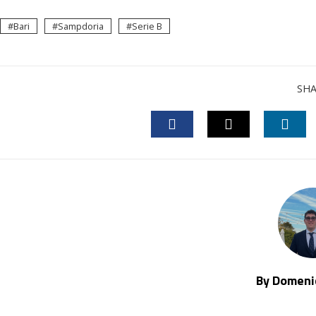
Bari
Sampdoria
Serie B
SH
FACEBOOK
TWITTER
LINK
By Domenic