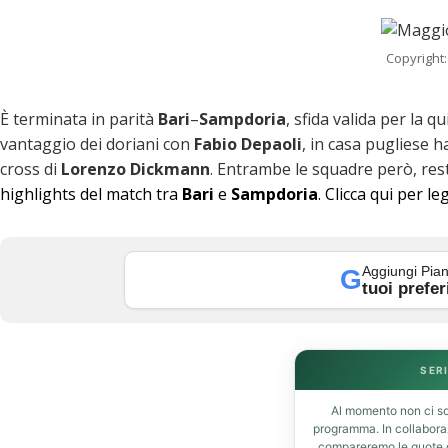
Copyright:
È terminata in parità
Bari
–
Sampdoria
, sfida valida per la q
vantaggio dei doriani con
Fabio
Depaoli
, in casa pugliese h
cross di
Lorenzo Dickmann
. Entrambe le squadre però, rest
highlights del match tra
Bari
e
Sampdoria
.
Clicca qui per le
k
Aggiungi Pian
G
tuoi prefer
SERI
Al momento non ci so
t
programma. In collabor
compareremo le quote de