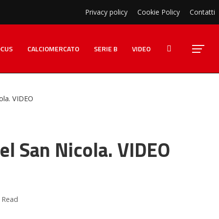
Privacy policy
Cookie Policy
Contatti
OCUS
CALCIOMERCATO
SERIE B
VIDEO
cola. VIDEO
del San Nicola. VIDEO
 Read