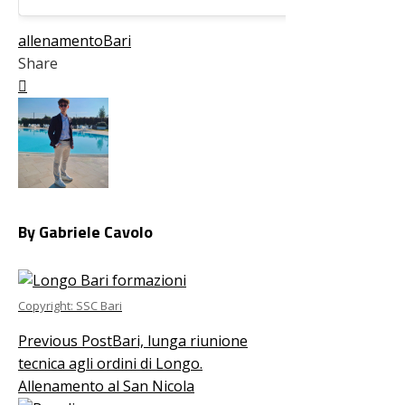
allenamento
Bari
Share
Facebook
Twitter
LinkedIn
Pinterest
Stumbleupon
Email
By Gabriele Cavolo
Copyright: SSC Bari
Previous Post
Bari, lunga riunione
tecnica agli ordini di Longo.
Allenamento al San Nicola