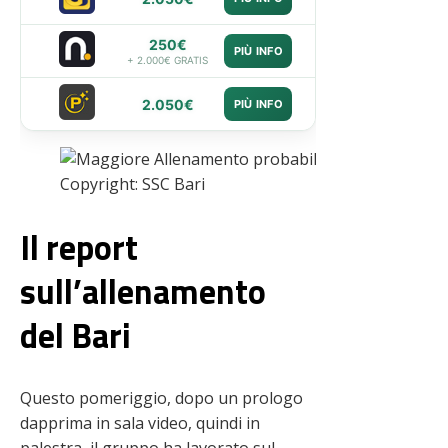
250€
PIÙ INFO
+ 2.000€ GRATIS
2.050€
PIÙ INFO
Copyright: SSC Bari
Il report
sull’allenamento
del Bari
Questo pomeriggio, dopo un prologo
dapprima in sala video, quindi in
palestra, il gruppo ha lavorato sul