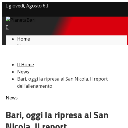
giovedì, Agosto 6
Privacy policy
Cookie Policy
Home
News
Contatti
Amarcord
Ex
Home
L’avversario
News
Giovanili
Bari, oggi la ripresa al San Nicola. Il report
Le pagelle
dell’allenamento
Interviste
Focus
News
Calciomercato
Serie B
Bari, oggi la ripresa al San
Video
Nicola. Il report