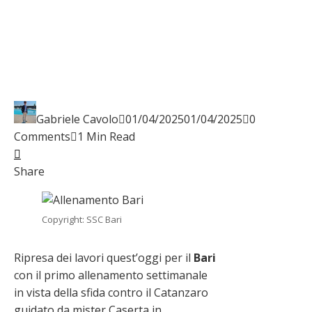
Gabriele Cavolo
01/04/2025
01/04/2025
0
Comments
1 Min Read
Facebook
Twitter
LinkedIn
Pinterest
Stumbleupon
Email
Share
Copyright: SSC Bari
Ripresa dei lavori quest’oggi per il
Bari
con il primo allenamento settimanale
in vista della sfida contro il Catanzaro
guidato da mister Caserta in