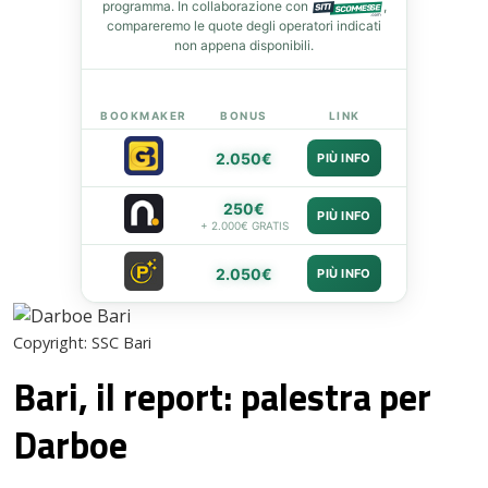
programma. In collaborazione con
,
compareremo le quote degli operatori indicati
non appena disponibili.
BOOKMAKER
BONUS
LINK
2.050€
PIÙ INFO
250€
PIÙ INFO
+ 2.000€ GRATIS
2.050€
PIÙ INFO
Copyright: SSC Bari
Bari, il report: palestra per
Darboe