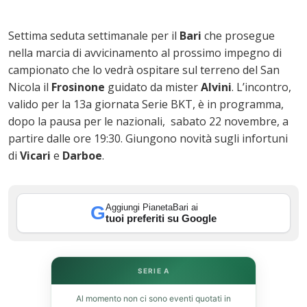
Settima seduta settimanale per il
Bari
che prosegue
nella marcia di avvicinamento al prossimo impegno di
campionato che lo vedrà ospitare sul terreno del San
Nicola il
Frosinone
guidato da mister
Alvini
. L’incontro,
valido per la 13a giornata Serie BKT, è in programma,
dopo la pausa per le nazionali, sabato 22 novembre, a
partire dalle ore 19:30. Giungono novità sugli infortuni
ok
di
Vicari
e
Darboe
.
Aggiungi PianetaBari ai
G
In
tuoi preferiti su Google
st
SERIE A
leupon
Al momento non ci sono eventi quotati in