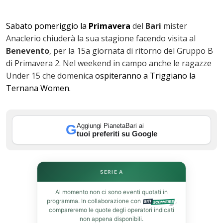
Sabato pomeriggio la
Primavera
del
Bari
mister
Anaclerio chiuderà la sua stagione facendo visita al
Benevento
, per la 15a giornata di ritorno del Gruppo B
di Primavera 2. Nel weekend in campo anche le ragazze
Under 15 che domenica
ospiteranno a Triggiano la
Ternana Women.
ok
Aggiungi PianetaBari ai
G
tuoi preferiti su Google
In
SERIE A
st
Al momento non ci sono eventi quotati in
programma. In collaborazione con
,
leupon
compareremo le quote degli operatori indicati
non appena disponibili.