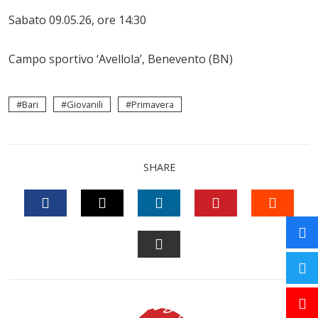
Sabato 09.05.26, ore 14:30
Campo sportivo ‘Avellola’, Benevento (BN)
Bari
Giovanili
Primavera
SHARE
FACEBOOK
TWITTER
LINKEDIN
PINTEREST
STUM
EMAIL