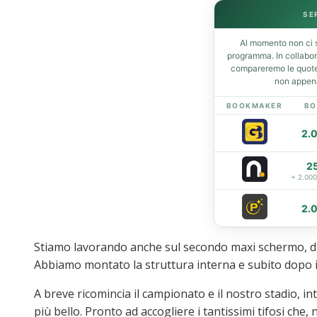
SE
Al momento non ci s
Home
programma. In collabo
News
compareremo le quote 
non appena
Amarcord
Ex
BOOKMAKER
BO
L’avversario
2.
Giovanili
Le pagelle
2
Interviste
+ 2.00
Focus
2.
Calciomercato
Serie B
Video
Stiamo lavorando anche sul secondo maxi schermo, di 
Abbiamo montato la struttura interna e subito dopo i
A breve ricomincia il campionato e il nostro stadio, 
più bello. Pronto ad accogliere i tantissimi tifosi che, 