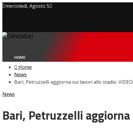
mercoledì, Agosto 5
Privacy policy
Cookie Policy
Contatti
HOME
Home
News
Bari, Petruzzelli aggiorna sui lavori allo stadio. VIDEO
NEWS
News
Amarcord
Ex
L’avversario
Bari, Petruzzelli aggiorna 
Giovanili
Le pagelle