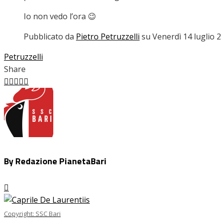
Io non vedo l’ora 😉
Pubblicato da
Pietro Petruzzelli
su Venerdì 14 luglio 
Petruzzelli
Share
Facebook
Twitter
LinkedIn
Pinterest
Stumbleupon
Email
By Redazione PianetaBari
Copyright: SSC Bari