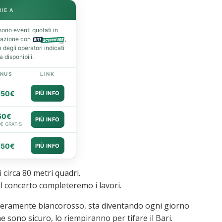
RIE A
ono eventi quotati in
razione con
,
degli operatori indicati
 disponibili.
NUS
LINK
050€
PIÙ INFO
50€
PIÙ INFO
0€ GRATIS
050€
PIÙ INFO
circa 80 metri quadri.
l concerto completeremo i lavori.
interamente biancorosso, sta diventando ogni giorno
ne sono sicuro, lo riempiranno per tifare il Bari.