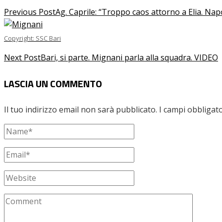
Previous Post
Ag. Caprile: “Troppo caos attorno a Elia. Na
Copyright: SSC Bari
Next Post
Bari, si parte. Mignani parla alla squadra. VIDEO
LASCIA UN COMMENTO
Il tuo indirizzo email non sarà pubblicato.
I campi obbligat