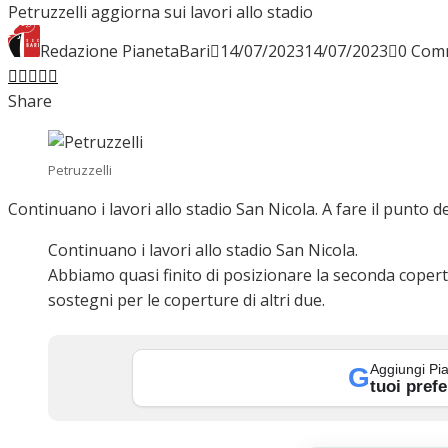
Petruzzelli aggiorna sui lavori allo stadio
INTERVISTE
Redazione PianetaBari
14/07/2023
14/07/2023
0 Com
Facebook
Twitter
LinkedIn
Pinterest
Stumbleupon
Email
Share
FOCUS
Petruzzelli
Continuano i lavori allo stadio San Nicola. A fare il punto d
CALCIOMERCATO
Continuano i lavori allo stadio San Nicola.
Abbiamo quasi finito di posizionare la seconda copertu
sostegni per le coperture di altri due.
SERIE B
Aggiungi Pia
G
tuoi prefe
VIDEO