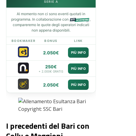
SERIE A
Al momento non ci sono eventi quotati in
programma. In collaborazione con
,
compareremo le quote degli operatori indicati
non appena disponibili.
BOOKMAKER
BONUS
LINK
2.050€
PIÙ INFO
250€
PIÙ INFO
+ 2.000€ GRATIS
2.050€
PIÙ INFO
Copyright: SSC Bari
I precedenti del Bari con
Collu e Maggioni