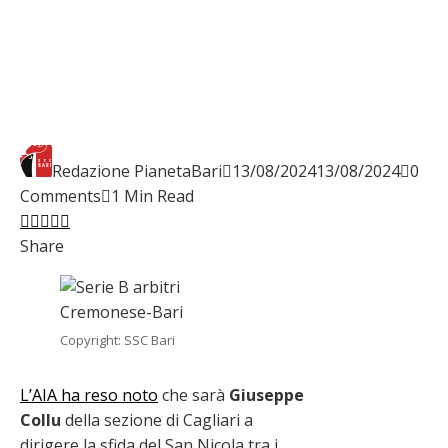
Redazione PianetaBari
13/08/2024
13/08/2024
0
Comments
1 Min Read
Facebook
Twitter
LinkedIn
Pinterest
Stumbleupon
Email
Share
Copyright: SSC Bari
L’AIA ha reso noto
che sarà
Giuseppe
Collu
della sezione di Cagliari a
dirigere la sfida del San Nicola tra i