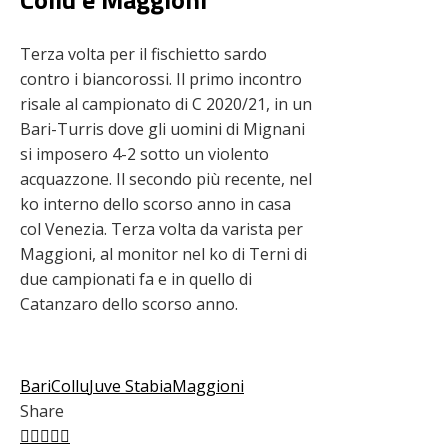
Terza volta per il fischietto sardo
contro i biancorossi. Il primo incontro
risale al campionato di C 2020/21, in un
Bari-Turris dove gli uomini di Mignani
si imposero 4-2 sotto un violento
acquazzone. Il secondo più recente, nel
ko interno dello scorso anno in casa
col Venezia. Terza volta da varista per
Maggioni, al monitor nel ko di Terni di
due campionati fa e in quello di
Catanzaro dello scorso anno.
Bari
Collu
Juve Stabia
Maggioni
Share
Facebook
Twitter
LinkedIn
Pinterest
Stumbleupon
Email