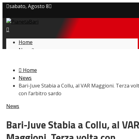
sabato, Agosto 8
Privacy policy
Cookie Policy
Home
News
Contatti
Amarcord
Ex
Home
L’avversario
News
Giovanili
Bari-Juve Stabia a Collu, al VAR Maggioni. Terza vol
Le pagelle
con l’arbitro sardo
Interviste
Focus
News
Calciomercato
Serie B
Bari-Juve Stabia a Collu, al VA
Video
Maggioni. Terza volta con