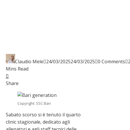
Claudio Mele
24/03/2025
24/03/2025
0 Comments
Mins Read
Facebook
Twitter
LinkedIn
Pinterest
Stumbleupon
Email
Share
Copyright: SSC Bari
Sabato scorso si è tenuto il quarto
clinic stagionale, dedicato agli
allenatori e agli staff tecnici delle