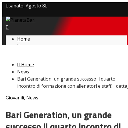
sabato, Agosto 8
Privacy policy
Cookie Policy
Home
News
Contatti
Amarcord
Ex
Home
L’avversario
News
Giovanili
Bari Generation, un grande successo il quarto
Le pagelle
incontro di formazione con allenatori e staff. I detta
Interviste
Focus
Giovanili
,
News
Calciomercato
Serie B
Bari Generation, un grande
Video
successo il quarto incontro di