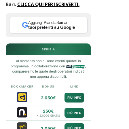
Bari
.
CLICCA QUI PER ISCRIVERTI.
Aggiungi PianetaBari ai
G
tuoi preferiti su Google
SERIE A
Al momento non ci sono eventi quotati in
programma. In collaborazione con
,
compareremo le quote degli operatori indicati
non appena disponibili.
BOOKMAKER
BONUS
LINK
2.050€
PIÙ INFO
250€
PIÙ INFO
+ 2.000€ GRATIS
2.050€
PIÙ INFO