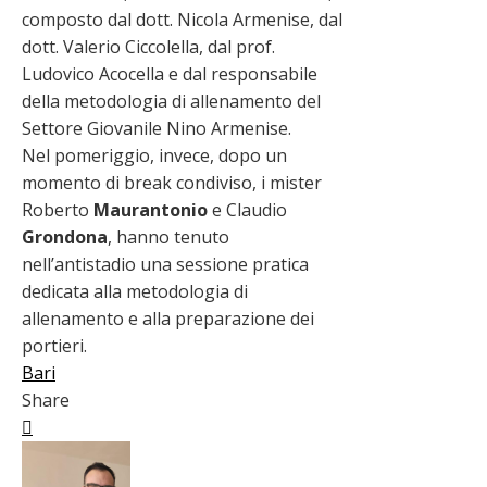
composto dal dott. Nicola Armenise, dal
dott. Valerio Ciccolella, dal prof.
Ludovico Acocella e dal responsabile
della metodologia di allenamento del
Settore Giovanile Nino Armenise.
Nel pomeriggio, invece, dopo un
momento di break condiviso, i mister
Roberto
Maurantonio
e Claudio
Grondona
, hanno tenuto
nell’antistadio una sessione pratica
dedicata alla metodologia di
allenamento e alla preparazione dei
portieri.
Bari
Share
Facebook
Twitter
LinkedIn
Pinterest
Stumbleupon
Email