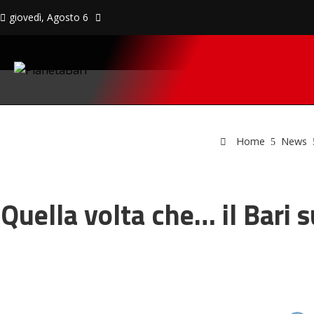
giovedì, Agosto 6
Home
News
Quella volta che… il Bari 