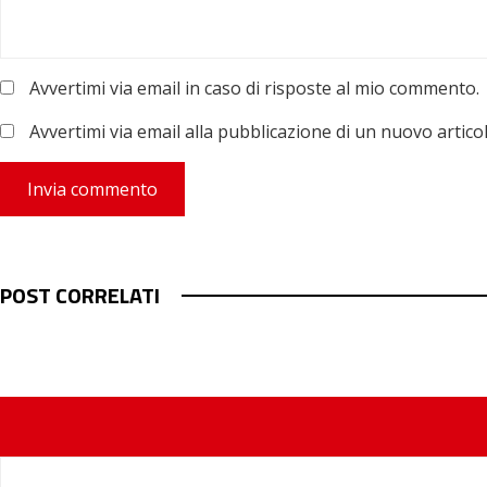
Avvertimi via email in caso di risposte al mio commento.
Avvertimi via email alla pubblicazione di un nuovo articol
POST CORRELATI