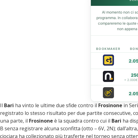
t
Al momento non ci so
programma. In collabor
compareremo le quote de
eupon
non appena d
BOOKMAKER
BON
2.0
25
+ 2.000€
2.0
Il
Bari
ha vinto le ultime due sfide contro il
Frosinone
in Ser
registrato lo stesso risultato per due partite consecutive, co
una parte, il
Frosinone
è la squadra contro cui il
Bari
ha disp
B senza registrare alcuna sconfitta (otto – 6V, 2N); dall’altra
ciociara ha collezionato più trasferte nel torneo senza otte