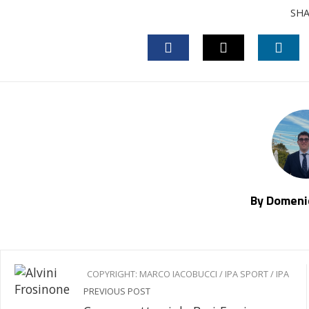
SH
FACEBOOK
TWITTER
LINK
By Domenic
COPYRIGHT: MARCO IACOBUCCI / IPA SPORT / IPA
PREVIOUS POST