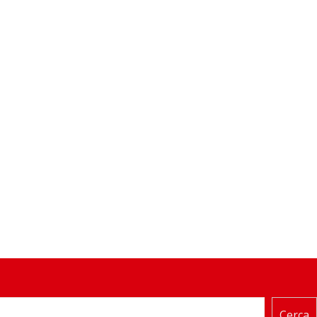
Cerca