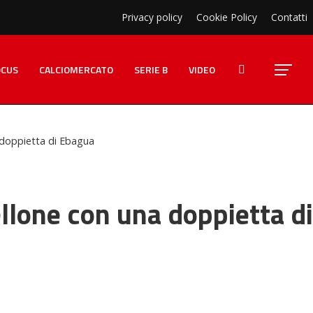
Privacy policy
Cookie Policy
Contatti
OCUS
CALCIOMERCATO
SERIE B
VIDEO
a doppietta di Ebagua
ellone con una doppietta di