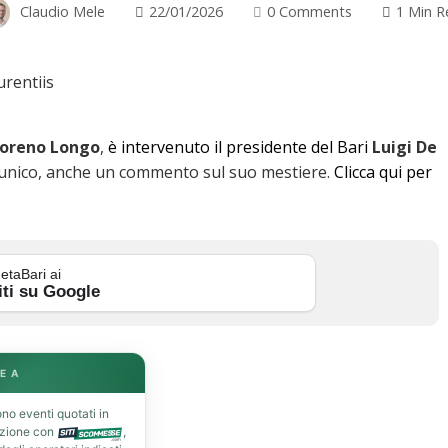
Claudio Mele
22/01/2026
0 Comments
1 Min R
oreno
Longo
,
è intervenuto il presidente del Bari
Luigi
De
e unico, anche un commento sul suo mestiere.
Clicca qui per
etaBari ai
iti su Google
E A
no eventi quotati in
azione con
,