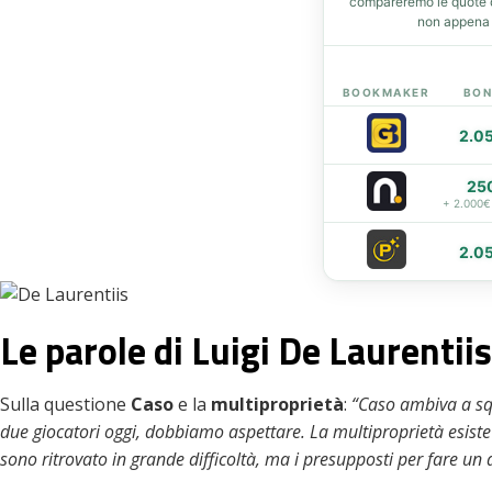
compareremo le quote de
non appena d
t
eupon
BOOKMAKER
BON
2.0
25
+ 2.000€
2.0
Le parole di Luigi De Laurentiis
Sulla questione
Caso
e la
multiproprietà
:
“Caso ambiva a sq
due giocatori oggi, dobbiamo aspettare. La multiproprietà esist
sono ritrovato in grande difficoltà, ma i presupposti per fare un