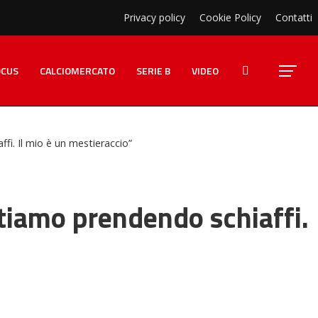
Privacy policy
Cookie Policy
Contatti
OCUS
CALCIOMERCATO
SERIE B
VIDEO
fi. Il mio è un mestieraccio”
stiamo prendendo schiaffi.