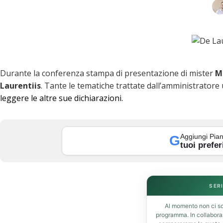
Durante la conferenza stampa di presentazione di mister
M
Laurentiis
. Tante le tematiche trattate dall’amministrator
leggere le altre sue dichiarazioni.
Aggiungi Pian
G
tuoi prefer
k
SERI
Al momento non ci so
programma. In collabor