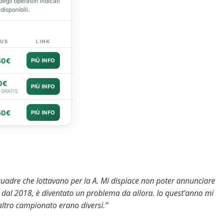
gli operatori indicati
isponibili.
US
LINK
50€
PIÙ INFO
0€
PIÙ INFO
 GRATIS
50€
PIÙ INFO
uadre che lottavano per la A. Mi dispiace non poter annunciare
e dal 2018, è diventato un problema da allora. Io quest’anno mi
 altro campionato erano diversi.”