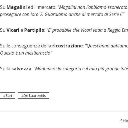
Su
Magalini
ed il mercato:
“Magalini non l’abbiamo esonerato 
proseguire con loro 2. Guardiamo anche al mercato di Serie C”
Su
Vicari
e
Partipilo
:
“E’ probabile che Vicari vada a Reggio Emil
Sulle conseguenze della
ricostruzione
:
“Quest’anno abbiamo c
Questo è un mestieraccio”
Sulla
salvezza
:
“Mantenere la categoria è il mio più grande int
Bari
De Laurentiis
SH