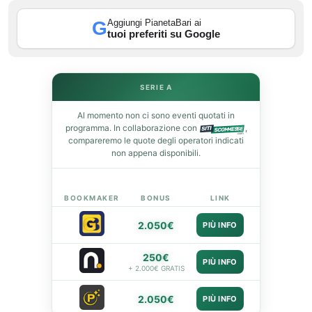
Aggiungi PianetaBari ai
G
leupon
tuoi preferiti su Google
SERIE A
Al momento non ci sono eventi quotati in
programma. In collaborazione con
,
compareremo le quote degli operatori indicati
non appena disponibili.
BOOKMAKER
BONUS
LINK
2.050€
PIÙ INFO
250€
PIÙ INFO
+ 2.000€ GRATIS
2.050€
PIÙ INFO