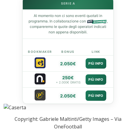
SERIE A
leupon
Al momento non ci sono eventi quotati in
programma. In collaborazione con
,
compareremo le quote degli operatori indicati
non appena disponibili.
BOOKMAKER
BONUS
LINK
2.050€
PIÙ INFO
250€
PIÙ INFO
+ 2.000€ GRATIS
2.050€
PIÙ INFO
Copyright: Gabriele Maltinti/Getty Images – Via
OneFootball