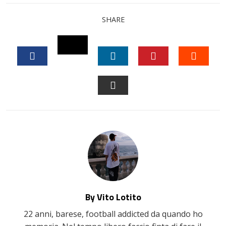
SHARE
TWITTER
FACEBOOK
LINKEDIN
PINTEREST
STUM
EMAIL
By Vito Lotito
22 anni, barese, football addicted da quando ho