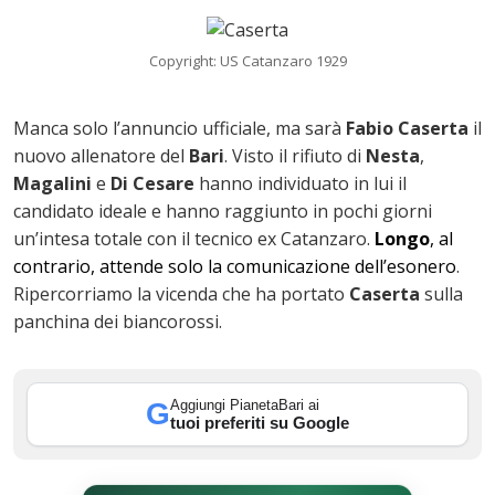
Copyright: US Catanzaro 1929
Manca solo l’annuncio ufficiale, ma sarà
Fabio Caserta
il
nuovo allenatore del
Bari
. Visto il rifiuto di
Nesta
,
Magalini
e
Di Cesare
hanno individuato in lui il
candidato ideale e hanno raggiunto in pochi giorni
un’intesa totale con il tecnico ex Catanzaro.
Longo
, al
contrario, attende solo la comunicazione dell’esonero
.
Ripercorriamo la vicenda che ha portato
Caserta
sulla
ok
panchina dei biancorossi.
Aggiungi PianetaBari ai
G
In
tuoi preferiti su Google
st