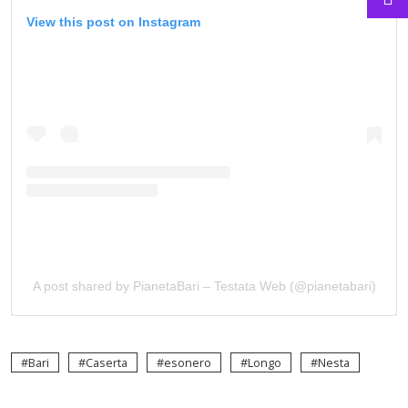
View this post on Instagram
A post shared by PianetaBari – Testata Web (@pianetabari)
Bari
Caserta
esonero
Longo
Nesta