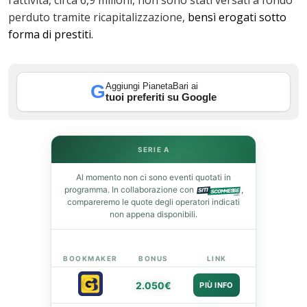
l’attività, circa 6,9 milioni, non sono stati versati a fondo
perduto tramite ricapitalizzazione,
bensì erogati sotto
forma di prestiti.
In
st
Aggiungi PianetaBari ai
G
tuoi preferiti su Google
leupon
SERIE A
Al momento non ci sono eventi quotati in
programma. In collaborazione con
,
compareremo le quote degli operatori indicati
non appena disponibili.
BOOKMAKER
BONUS
LINK
2.050€
PIÙ INFO