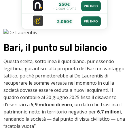
250€
PIÙ INFO
+ 2.000€ GRATIS
2.050€
PIÙ INFO
​Bari, il punto sul bilancio
​Questa scelta, sottolinea il quotidiano, pur essendo
legittima, garantisce alla proprietà del Bari un vantaggio
tattico, poiché permetterebbe ai De Laurentiis di
recuperare le somme versate nel momento in cui la
società dovesse essere ceduta a nuovi acquirenti. Il
quadro contabile al 30 giugno 2025 fissa il disavanzo
d’esercizio a
5,9 milioni di euro
, un dato che trascina il
patrimonio netto in territorio negativo per
6,7 milioni
,
rendendo la società — dal punto di vista civilistico — una
“scatola vuota”.