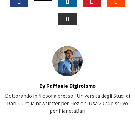
FACEBOOK
LINKEDIN
PINTEREST
STUM
EMAIL
By Raffaele Digirolamo
Dottorando in filosofia presso l'Università degli Studi di
Bari. Curo la newsletter per Elezioni Usa 2024 e scrivo
per PianetaBari