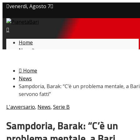
venerdì, Agosto 7
Privacy policy
Cookie Policy
Home
News
Contatti
Amarcord
Ex
Home
L’avversario
News
Giovanili
Sampdoria, Barak: “C’è un problema mentale, a Bari
Le pagelle
servono fatti”
Interviste
Focus
L'avversario
,
News
,
Serie B
Calciomercato
Serie B
Sampdoria, Barak: “C’è un
Video
problema mentale, a Bari