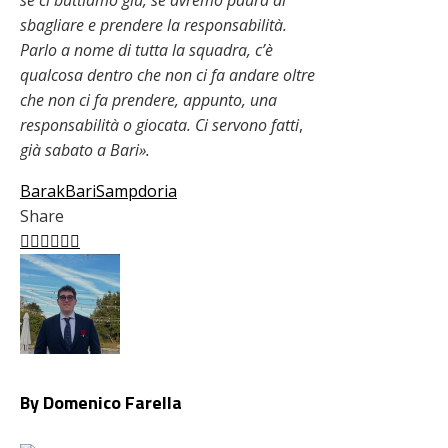
sbagliare e prendere la responsabilità.
Parlo a nome di tutta la squadra, c’è
qualcosa dentro che non ci fa andare oltre
che non ci fa prendere, appunto, una
responsabilità o giocata. Ci servono fatti
,
già sabato a Bari».
Barak
Bari
Sampdoria
Share
Facebook
Twitter
LinkedIn
Pinterest
Stumbleupon
Email
By Domenico Farella