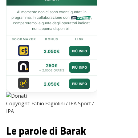
Al momento non ci sono eventi quotati in
programma. In collaborazione con
,
compareremo le quote degli operatori indicati
non appena disponibili.
BOOKMAKER
BONUS
LINK
2.050€
PIÙ INFO
250€
PIÙ INFO
+ 2.000€ GRATIS
2.050€
PIÙ INFO
Copyright: Fabio Fagiolini / IPA Sport /
IPA
Le parole di Barak