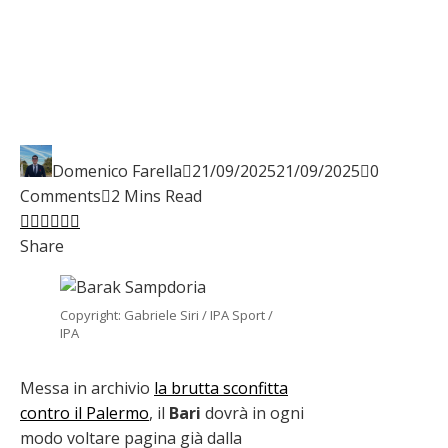
Domenico Farella
21/09/2025
21/09/2025
0
Comments
2 Mins Read
Facebook
Twitter
LinkedIn
Pinterest
Stumbleupon
Email
Share
Copyright: Gabriele Siri / IPA Sport /
IPA
Messa in archivio
la brutta sconfitta
contro il Palermo
, il
Bari
dovrà in ogni
modo voltare pagina già dalla