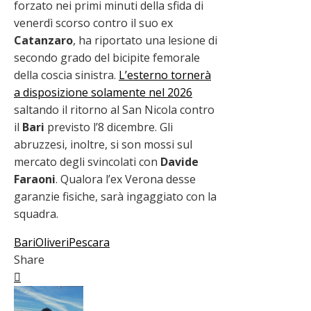
forzato nei primi minuti della sfida di
venerdì scorso contro il suo ex
Catanzaro
, ha riportato una lesione di
secondo grado del bicipite femorale
della coscia sinistra.
L’esterno tornerà
a disposizione solamente nel 2026
saltando il ritorno al San Nicola contro
il
Bari
previsto l’8 dicembre. Gli
abruzzesi, inoltre, si son mossi sul
mercato degli svincolati con
Davide
Faraoni
. Qualora l’ex Verona desse
garanzie fisiche, sarà ingaggiato con la
squadra.
Bari
Oliveri
Pescara
Share
Facebook
Twitter
LinkedIn
Pinterest
Stumbleupon
Email