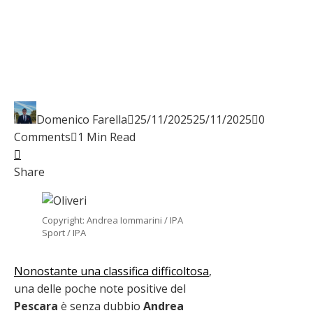
Domenico Farella
25/11/2025
25/11/2025
0
Comments
1 Min Read
Facebook
Twitter
LinkedIn
Pinterest
Stumbleupon
Email
Share
Copyright: Andrea Iommarini / IPA
Sport / IPA
Nonostante una classifica difficoltosa
,
una delle poche note positive del
Pescara
è senza dubbio
Andrea