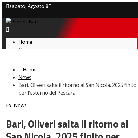
sabato, Agosto 8
Privacy policy
Cookie Policy
Home
News
Contatti
Amarcord
Ex
Home
L’avversario
News
Giovanili
Bari, Oliveri salta il ritorno al San Nicola. 2025 finito
Le pagelle
per l’esterno del Pescara
Interviste
Focus
Ex
,
News
Calciomercato
Serie B
Bari, Oliveri salta il ritorno al
Video
San Nicola. 2025 finito per