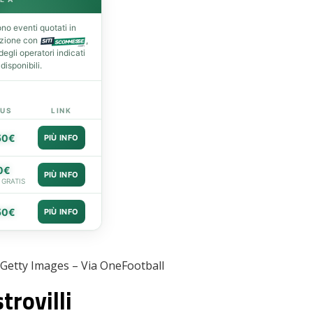
no eventi quotati in
azione con
,
gli operatori indicati
isponibili.
US
LINK
50€
PIÙ INFO
0€
PIÙ INFO
 GRATIS
50€
PIÙ INFO
/Getty Images – Via OneFootball
trovilli