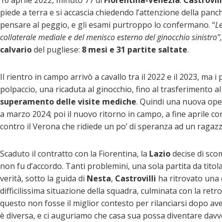
piede a terra e si accascia chiedendo l’attenzione della panc
pensare al peggio, e gli esami purtroppo lo confermano. “
L
collaterale mediale e del menisco esterno del ginocchio sinistro”,
calvario
del pugliese:
8 mesi e 31 partite saltate
.
Il rientro in campo arrivò a cavallo tra il 2022 e il 2023, ma i
polpaccio, una ricaduta al ginocchio, fino al trasferimento a
superamento delle visite mediche
. Quindi una nuova ope
a marzo 2024; poi il nuovo ritorno in campo, a fine aprile co
contro il Verona che ridiede un po’ di speranza ad un ragaz
Scaduto il contratto con la Fiorentina, la
Lazio
decise di scom
non fu d’accordo. Tanti problemini, una sola partita da titola
verità, sotto la guida di
Nesta
,
Castrovilli
ha ritrovato una 
difficilissima situazione della squadra, culminata con la ret
questo non fosse il miglior contesto per rilanciarsi dopo av
è diversa, e ci auguriamo che casa sua possa diventare davve