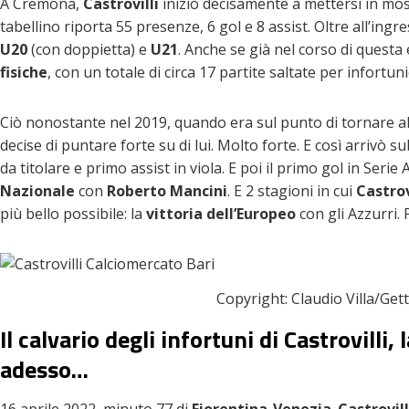
A Cremona,
Castrovilli
iniziò decisamente a mettersi in mostr
tabellino riporta 55 presenze, 6 gol e 8 assist. Oltre all’ingr
U20
(con doppietta) e
U21
. Anche se già nel corso di questa
fisiche
, con un totale di circa 17 partite saltate per infortuni
Ciò nonostante nel 2019, quando era sul punto di tornare 
decise di puntare forte su di lui. Molto forte. E così arrivò su
da titolare e primo assist in viola. E poi il primo gol in Serie 
Nazionale
con
Roberto Mancini
. E 2 stagioni in cui
Castrov
più bello possibile: la
vittoria dell’Europeo
con gli Azzurri. 
Copyright: Claudio Villa/Get
Il calvario degli infortuni di Castrovilli
adesso…
16 aprile 2022, minuto 77 di
Fiorentina-Venezia
.
Castrovill