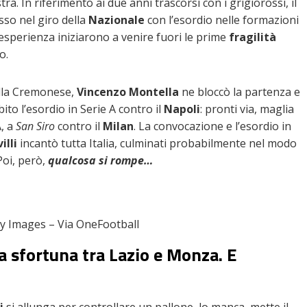
a. In riferimento ai due anni trascorsi con i grigiorossi, il
esso nel giro della
Nazionale
con l’esordio nelle formazioni
 esperienza iniziarono a venire fuori le prime
fragilità
o.
alla Cremonese,
Vincenzo Montella
ne bloccò la partenza e
bito l’esordio in Serie A contro il
Napoli
: pronti via, maglia
A, a
San Siro
contro il
Milan
. La convocazione e l’esordio in
illi
incantò tutta Italia, culminati probabilmente nel modo
Poi, però,
qualcosa si rompe…
ty Images – Via OneFootball
, la sfortuna tra Lazio e Monza. E
i
si allunga per controllare un pallone, lo manca, mette il