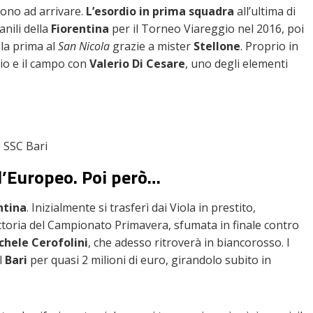
arono ad arrivare.
L’esordio in prima squadra
all’ultima di
vanili della
Fiorentina
per il Torneo Viareggio nel 2016, poi
la prima al
San Nicola
grazie a mister
Stellone
. Proprio in
io e il campo con
Valerio Di Cesare
, uno degli elementi
 SSC Bari
ll’Europeo. Poi però…
ntina
. Inizialmente si trasferì dai Viola in prestito,
ttoria del Campionato Primavera, sfumata in finale contro
chele Cerofolini
, che adesso ritroverà in biancorosso. I
l
Bari
per quasi 2 milioni di euro, girandolo subito in