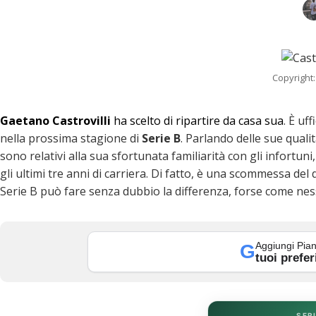
Copyright:
Gaetano Castrovilli
ha scelto di ripartire da casa sua
. È uf
nella prossima stagione di
Serie B
. Parlando delle sue qualit
sono relativi alla sua sfortunata familiarità con gli infortun
gli ultimi tre anni di carriera. Di fatto, è una scommessa del
Serie B può fare senza dubbio la differenza, forse come nes
k
Aggiungi Pian
G
tuoi prefer
SERI