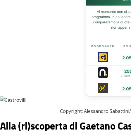
t
Al momento non ci so
programma. In collabor
compareremo le quote de
eupon
non appena d
BOOKMAKER
BON
2.0
25
+ 2.000€
2.0
Copyright: Alessandro Sabattini
Alla (ri)scoperta di Gaetano Cas