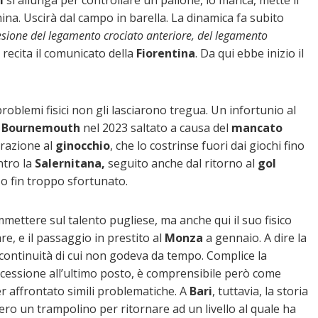
hina. Uscirà dal campo in barella. La dinamica fa subito
esione del legamento crociato anteriore, del legamento
recita il comunicato della
Fiorentina
. Da qui ebbe inizio il
 problemi fisici non gli lasciarono tregua. Un infortunio al
l
Bournemouth
nel 2023 saltato a causa del
mancato
razione al
ginocchio
, che lo costrinse fuori dai giochi fino
ntro la
Salernitana,
seguito anche dal ritorno al
gol
zo fin troppo sfortunato.
mettere sul talento pugliese, ma anche qui il suo fisico
re, e il passaggio in prestito al
Monza
a gennaio. A dire la
continuità di cui non godeva da tempo. Complice la
rocessione all’ultimo posto, è comprensibile però come
er affrontato simili problematiche. A
Bari
, tuttavia, la storia
ro un trampolino per ritornare ad un livello al quale ha