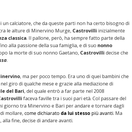
e di un calciatore, che da queste parti non ha certo bisogno di
tra le alture di Minervino Murge,
Castrovilli
inizialmente
za classica
. Il pallone, però, ha sempre fatto parte della
 fino alla passione della sua famiglia, e di suo
nonno
o dopo la morte di suo nonno Gaetano,
Castrovilli
decise che
ssa
.
inervino
, ma per poco tempo. Era uno di quei bambini che
, nel giro di qualche mese e grazie alla mediazione di
le del Bari
, del quale entrò a far parte nel 2008
astrovilli
faceva faville tra i suoi pari età. Col passare del
gni giorno tra Minervino e Bari per andare e tornare dagli
di mollare,
come dichiarato
da lui stesso
più avanti
. Ma
 alla fine, decise di andare avanti.