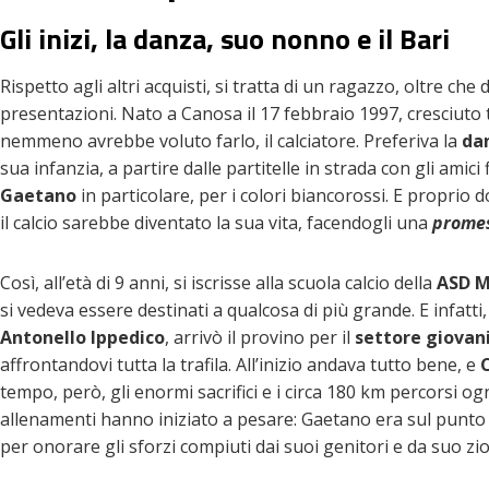
Gli inizi, la danza, suo nonno e il Bari
Rispetto agli altri acquisti, si tratta di un ragazzo, oltre ch
presentazioni. Nato a Canosa il 17 febbraio 1997, cresciuto 
nemmeno avrebbe voluto farlo, il calciatore. Preferiva la
dan
sua infanzia, a partire dalle partitelle in strada con gli amici
Gaetano
in particolare, per i colori biancorossi. E propri
il calcio sarebbe diventato la sua vita, facendogli una
prome
Così, all’età di 9 anni, si iscrisse alla scuola calcio della
ASD M
si vedeva essere destinati a qualcosa di più grande. E infatti
Antonello Ippedico
, arrivò il provino per il
settore giovani
affrontandovi tutta la trafila. All’inizio andava tutto bene, e
C
tempo, però, gli enormi sacrifici e i circa 180 km percorsi o
allenamenti hanno iniziato a pesare: Gaetano era sul punto 
per onorare gli sforzi compiuti dai suoi genitori e da suo zio,