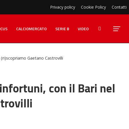
Privacy policy
Cookie Policy
Contatti
OCUS
CALCIOMERCATO
SERIE B
VIDEO
: (ri)scopriamo Gaetano Castrovilli
nfortuni, con il Bari nel
rovilli