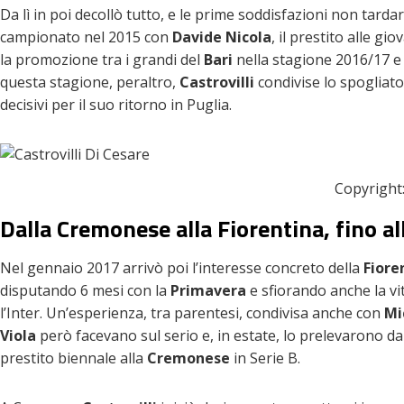
Da lì in poi decollò tutto, e le prime soddisfazioni non tard
campionato nel 2015 con
Davide Nicola
, il prestito alle gio
la promozione tra i grandi del
Bari
nella stagione 2016/17 e 
questa stagione, peraltro,
Castrovilli
condivise lo spogliato
decisivi per il suo ritorno in Puglia.
Copyright:
Dalla Cremonese alla Fiorentina, fino a
Nel gennaio 2017 arrivò poi l’interesse concreto della
Fiore
disputando 6 mesi con la
Primavera
e sfiorando anche la vi
l’Inter. Un’esperienza, tra parentesi, condivisa anche con
Mi
Viola
però facevano sul serio e, in estate, lo prelevarono da
prestito biennale alla
Cremonese
in Serie B.