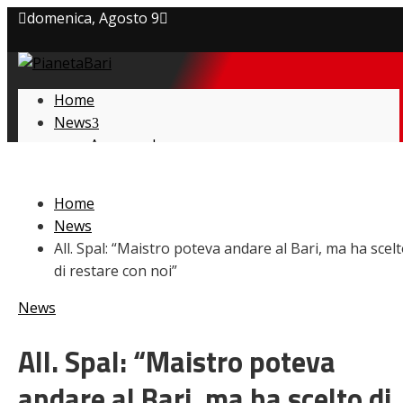
domenica, Agosto 9
Privacy policy
Home
Cookie Policy
News
Amarcord
Contatti
Ex
L’avversario
Home
Giovanili
News
Le pagelle
All. Spal: “Maistro poteva andare al Bari, ma ha scel
Interviste
di restare con noi”
Focus
Calciomercato
News
Serie B
Video
All. Spal: “Maistro poteva
andare al Bari, ma ha scelto di