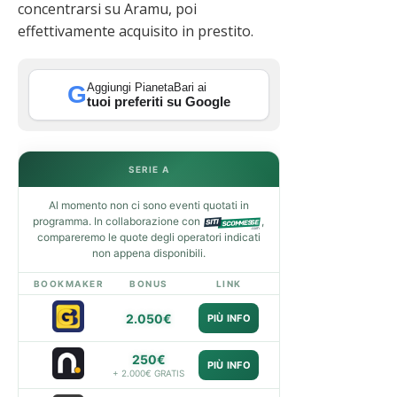
concentrarsi su Aramu, poi
effettivamente acquisito in prestito.
Aggiungi PianetaBari ai
G
tuoi preferiti su Google
SERIE A
Al momento non ci sono eventi quotati in
programma. In collaborazione con
,
compareremo le quote degli operatori indicati
non appena disponibili.
BOOKMAKER
BONUS
LINK
2.050€
PIÙ INFO
250€
PIÙ INFO
+ 2.000€ GRATIS