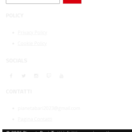
POLICY
Privacy Policy
Cookie Policy
SOCIALS
CONTATTI
pianetabari2023@gmail.com
Pagina Contatti