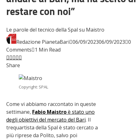
restare con noi”
Le parole del tecnico della Spal su Maistro
Redazione PianetaBari
06/09/2023
06/09/2023
0
Comments
1 Min Read
Facebook
Twitter
LinkedIn
Pinterest
Stumbleupon
Email
Share
Copyright: SPAL
Come vi abbiamo raccontato in queste
settimane,
Fabio Maistro
è stato uno
degli obiettivi del mercato del Bari
. Il
trequartista della Spal è stato cercato a
più riprese da Polito, salvo poi