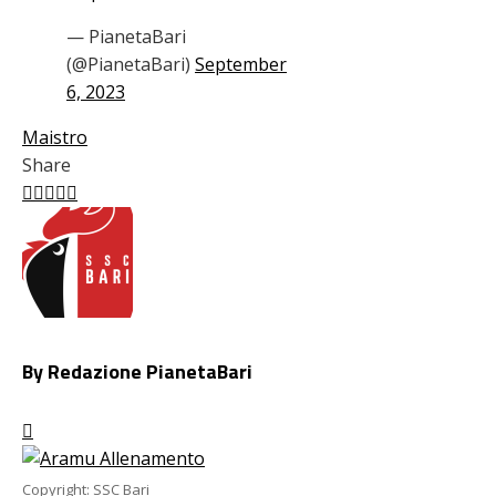
— PianetaBari
(@PianetaBari)
September
6, 2023
Maistro
Share
Facebook
Twitter
LinkedIn
Pinterest
Stumbleupon
Email
By Redazione PianetaBari
Copyright: SSC Bari