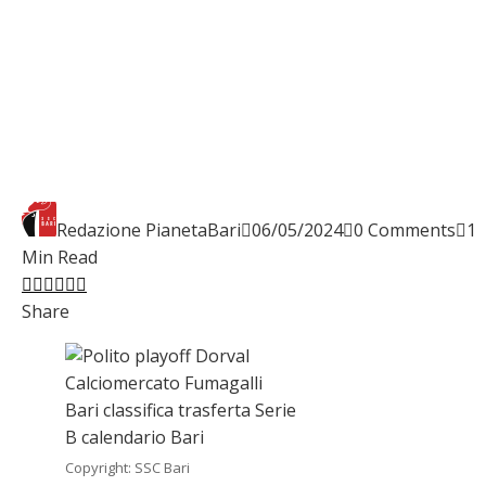
Redazione PianetaBari
06/05/2024
0 Comments
1
Min Read
Facebook
Twitter
LinkedIn
Pinterest
Stumbleupon
Email
Share
Copyright: SSC Bari