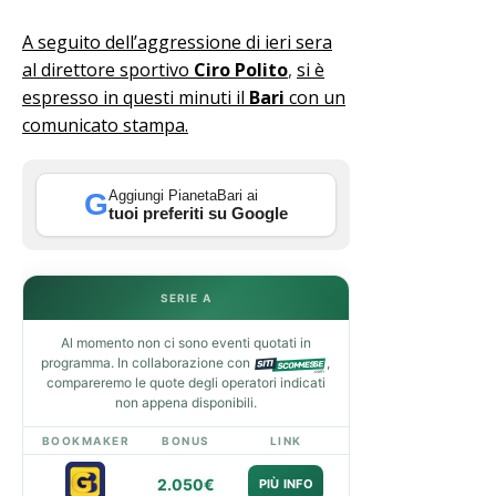
A seguito dell’aggressione di ieri sera
al direttore sportivo
Ciro Polito
,
si è
espresso in questi minuti il
Bari
con un
comunicato stampa.
Aggiungi PianetaBari ai
G
tuoi preferiti su Google
SERIE A
Al momento non ci sono eventi quotati in
programma. In collaborazione con
,
compareremo le quote degli operatori indicati
non appena disponibili.
BOOKMAKER
BONUS
LINK
2.050€
PIÙ INFO