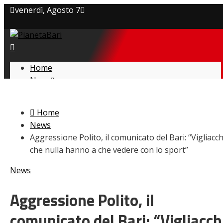
venerdì, Agosto 7
Privacy policy
Cookie Policy
Home
News
Contatti
Amarcord
Ex
Home
L’avversario
News
Giovanili
Aggressione Polito, il comunicato del Bari: “Vigliacch
Le pagelle
che nulla hanno a che vedere con lo sport”
Interviste
Focus
News
Calciomercato
Serie B
Aggressione Polito, il
Video
comunicato del Bari: “Vigliacch