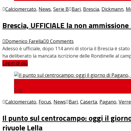
Calciomercato
,
News
,
Serie B
Bari
,
Brescia
,
Dickmann
,
Mo
Brescia, UFFICIALE la non ammissione in 
Domenico Farella
0 Comments
Adesso è ufficiale, dopo 114 anni di storia il Brescia è stat
ha deliberato la mancata iscrizione delle Rondinelle al cam
Leggi di più
01
Lug
Calciomercato
,
Focus
,
News
Bari
,
Caserta
,
Pagano
,
Verre
Il punto sul centrocampo: oggi il giorn
rivuole Lella