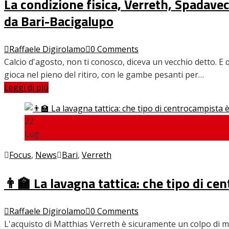
La condizione fisica, Verreth, Spadavec
da Bari-Bacigalupo
Home
Raffaele Digirolamo
0 Comments
News
Calcio d'agosto, non ti conosco, diceva un vecchio detto. E 
Amarcord
gioca nel pieno del ritiro, con le gambe pesanti per…
Ex
Leggi di più
L’avversario
Giovanili
Le pagelle
22
Interviste
Lug
Focus
Calciomercato
Focus
,
News
Bari
,
Verreth
Serie B
Video
👨‍🏫 La lavagna tattica: che tipo di c
Raffaele Digirolamo
0 Comments
L'acquisto di Matthias Verreth è sicuramente un colpo di m