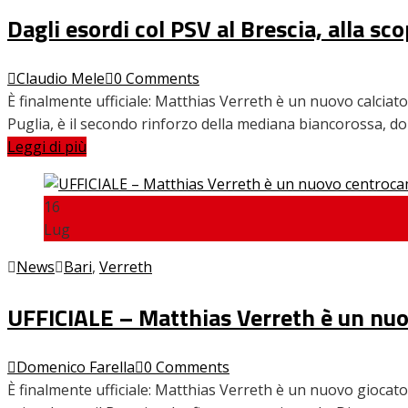
Dagli esordi col PSV al Brescia, alla s
Claudio Mele
0 Comments
È finalmente ufficiale: Matthias Verreth è un nuovo calciator
Puglia, è il secondo rinforzo della mediana biancorossa, d
Leggi di più
16
Lug
News
Bari
,
Verreth
UFFICIALE – Matthias Verreth è un nuov
Domenico Farella
0 Comments
È finalmente ufficiale: Matthias Verreth è un nuovo giocatore