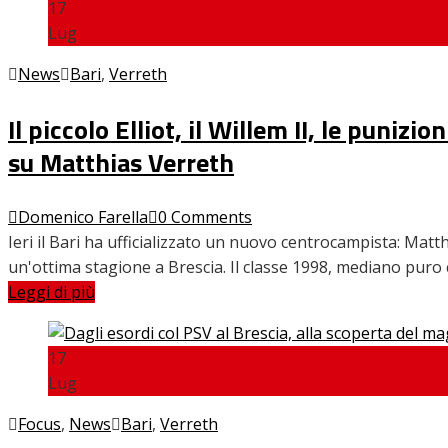
17
Lug
News
Bari
,
Verreth
Il piccolo Elliot, il Willem II, le punizio
su Matthias Verreth
Domenico Farella
0 Comments
Ieri il Bari ha ufficializzato un nuovo centrocampista: Matth
un'ottima stagione a Brescia. Il classe 1998, mediano puro c
Leggi di più
17
Lug
Focus
,
News
Bari
,
Verreth