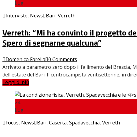
Lug
INTERVISTE
Interviste
,
News
Bari
,
Verreth
Verreth: “Mi ha convinto il progetto de
Spero di segnarne qualcuna”
FOCUS
Domenico Farella
0 Comments
Arrivato a parametro zero dopo il fallimento del Brescia, M
CALCIOMERCATO
dell'estate del Bari. Il centrocampista ventisettenne, in dire
Leggi di più
SERIE B
24
Lug
Focus
,
News
Bari
,
Caserta
,
Spadavecchia
,
Verreth
VIDEO