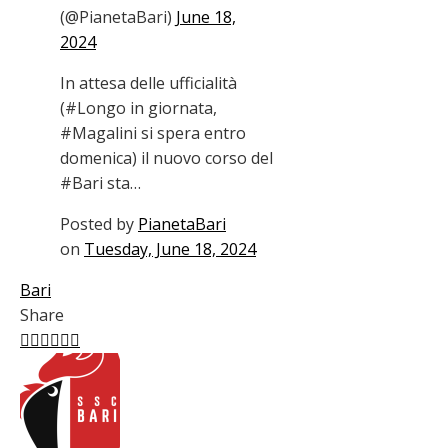
(@PianetaBari)
June 18,
2024
In attesa delle ufficialità
(#Longo in giornata,
#Magalini si spera entro
domenica) il nuovo corso del
#Bari sta…
Posted by
PianetaBari
on
Tuesday, June 18, 2024
Bari
Share
Facebook
Twitter
LinkedIn
Pinterest
Stumbleupon
Email