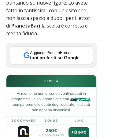
puntando su nuove figure. Lo avete
fatto in tantissimi, con un esito che
non lascia spazio a dubbi: per i lettori
di
PianetaBari
la scelta è corretta e
merita fiducia.
Aggiungi PianetaBari ai
G
tuoi preferiti su Google
SERIE A
Al momento non ci sono eventi quotati in
programma. In collaborazione con
,
compareremo le quote degli operatori indicati
non appena disponibili.
BOOKMAKER
BONUS
LINK
250€
PIÙ INFO
+ 2.000€ GRATIS