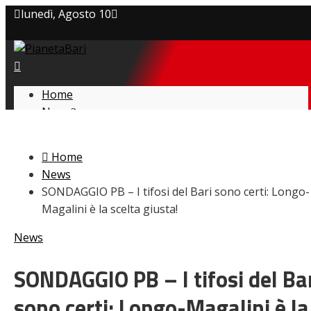
lunedì, Agosto 10
Privacy policy
Cookie Policy
Home
News
Contatti
Amarcord
Ex
Home
L’avversario
News
Giovanili
SONDAGGIO PB – I tifosi del Bari sono certi: Longo-
Le pagelle
Magalini è la scelta giusta!
Interviste
Focus
News
Calciomercato
Serie B
SONDAGGIO PB – I tifosi del Ba
Video
sono certi: Longo-Magalini è la