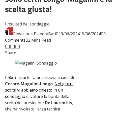
scelta giusta!
I risultati del sondaggio
Redazione PianetaBari
19/06/2024
19/06/2024
0
Comments
2 Mins Read
Facebook
Twitter
LinkedIn
Pinterest
Stumbleupon
Email
Share
Il
Bari
riparte fa una nuova triade:
Di
Cesare-Magalini-Longo
.
Nei giorni
scorsi vi abbiamo chiesto in un
sondaggio
di votare la bontà della
scelta del presidente
De Laurentiis,
che ha rivoltato l’area tecnica