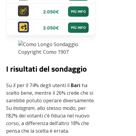
2.050€
PIÙ INFO
2.050€
PIÙ INFO
Copyright: Como 1907
I risultati del sondaggio
Su
X
per il 74% degli utenti il
Bari
ha
scelto bene, mentre il 26% crede che si
sarebbe potuto operare diversamente.
Su
Instagram
, allo stesso modo, per
l’82% dei votanti c’è fiducia nel nuovo
corso, a differenza dell’altro 18% che
pensa che la scelta è errata.