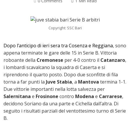
0 Comments
1 Min Read
Copyright: SSC Bari
Dopo l’anticipo di ieri sera tra Cosenza e Reggiana
, sono
appena terminate le gare delle 15 in Serie B. Vittoria
roboante della
Cremonese
per 4-0 contro il
Catanzaro
,
i lombardi scavalcano la squadra di Caserta e si
riprendono il quarto posto. Dopo due sconfitte di fila
torna a far punti la
Juve Stabia
, a
Mantova
termina 1-1.
Due vittorie importanti nella lotta salvezza per
ok
Salernitana
e
Frosinone
contro
Modena
e
Carrarese
,
decidono Soriano da una parte e Cichella dall’altra. Di
seguito i risultati parziali del ventottesimo turno di Serie
B.
In