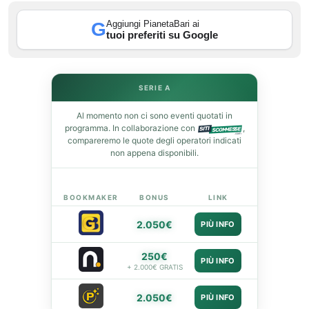
st
Aggiungi PianetaBari ai
G
tuoi preferiti su Google
leupon
SERIE A
Al momento non ci sono eventi quotati in
programma. In collaborazione con
,
compareremo le quote degli operatori indicati
non appena disponibili.
BOOKMAKER
BONUS
LINK
2.050€
PIÙ INFO
250€
PIÙ INFO
+ 2.000€ GRATIS
2.050€
PIÙ INFO