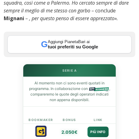
squadra, così come a Palermo. Ho cercato sempre di dare
st
sempre il meglio di me stesso con garbo –
conclude
Mignani
– , per questo penso di essere apprezzato».
leupon
Aggiungi PianetaBari ai
G
tuoi preferiti su Google
SERIE A
Al momento non ci sono eventi quotati in
programma. In collaborazione con
,
compareremo le quote degli operatori indicati
non appena disponibili.
BOOKMAKER
BONUS
LINK
2.050€
PIÙ INFO