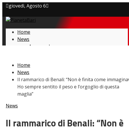
giovedì, Agosto 6
Privacy policy
Home
Cookie Policy
News
Amarcord
Contatti
Ex
L’avversario
Home
Giovanili
News
Le pagelle
Il rammarico di Benali: “Non è finita come immagina
Interviste
Ho sempre sentito il peso e l’orgoglio di questa
Focus
maglia”
Calciomercato
Serie B
News
Video
Il rammarico di Benali: “Non è