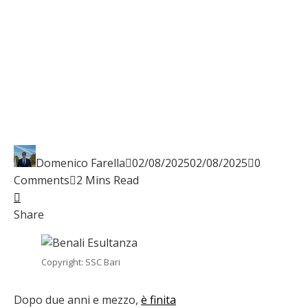
Domenico Farella
02/08/2025
02/08/2025
0
Comments
2 Mins Read
Facebook
Twitter
LinkedIn
Pinterest
Stumbleupon
Email
Share
Copyright: SSC Bari
Dopo due anni e mezzo,
è finita