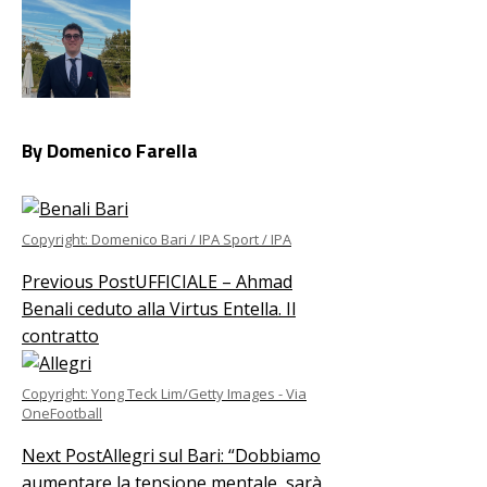
By Domenico Farella
Copyright: Domenico Bari / IPA Sport / IPA
Previous Post
UFFICIALE – Ahmad
Benali ceduto alla Virtus Entella. Il
contratto
Copyright: Yong Teck Lim/Getty Images - Via
OneFootball
Next Post
Allegri sul Bari: “Dobbiamo
aumentare la tensione mentale, sarà