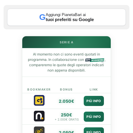
Aggiungi PianetaBari ai
G
In
tuoi preferiti su Google
st
SERIE A
leupon
Al momento non ci sono eventi quotati in
programma. In collaborazione con
,
compareremo le quote degli operatori indicati
non appena disponibili.
BOOKMAKER
BONUS
LINK
2.050€
PIÙ INFO
250€
PIÙ INFO
+ 2.000€ GRATIS
2.050€
PIÙ INFO