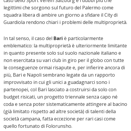
caso dello Sport Verein Salzburg e i dubbi più che
legittimi che sorgono sul futuro del Palermo come
squadra libera di ambire un giorno a sfidare il City di
Guardiola rendono chiari i problemi delle multiproprietà.
In tal senso, il caso del
Bari
è particolarmente
emblematico: la multiproprietà è ulteriormente limitante
in quanto presente solo sul suolo nazionale italiano e
non esercitata su vari club in giro per il globo con tutte
le conseguenze ormai risapute e, per infierire ancora di
più, Bari e Napoli sembrano legate da un rapporto
improvvisato in cui gli unici a guadagnarci sono i
partenopei, col Bari lasciato a costruirsi da solo con
budget risicati, un progetto triennale senza capo né
coda e senza poter sistematicamente attingere al bacino
(già limitato rispetto ad altre società) di talenti della
società campana, fatta eccezione per rari casi come
quello fortunato di Folorunsho.