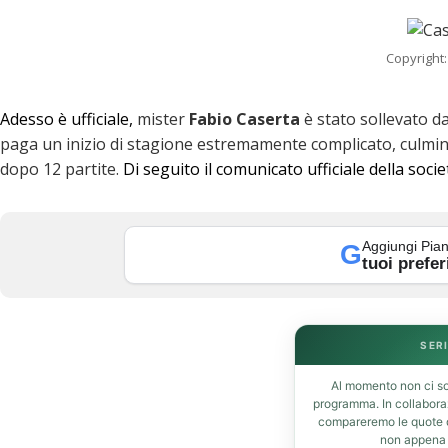
Copyright:
Adesso è ufficiale,
mister
Fabio
Caserta
è stato sollevato da
paga un inizio di stagione estremamente complicato, culminato
dopo 12 partite.
Di seguito il comunicato ufficiale della socie
k
Aggiungi Pian
G
tuoi prefer
SERI
Al momento non ci so
t
programma. In collabor
compareremo le quote de
non appena d