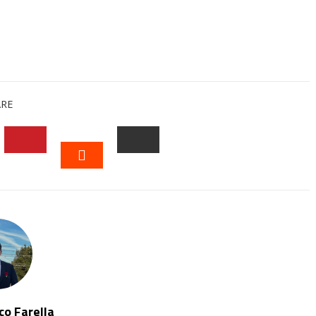
ARE
EDIN
PINTEREST
EMAIL
STUMBLEUPON
o Farella