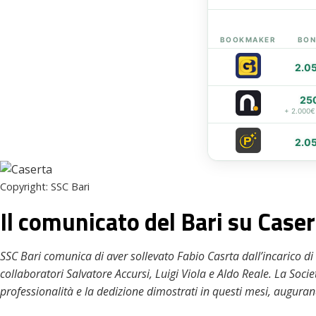
eupon
BOOKMAKER
BON
2.0
25
+ 2.000€
2.0
Copyright: SSC Bari
Il comunicato del Bari su Case
SSC Bari comunica di aver sollevato Fabio Casrta dall’incarico di
collaboratori Salvatore Accursi, Luigi Viola e Aldo Reale. La Societ
professionalità e la dedizione dimostrati in questi mesi, augurand