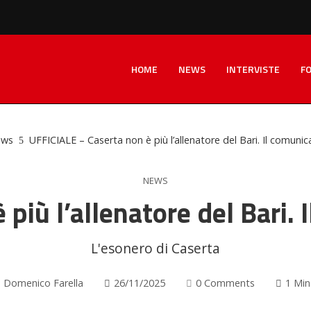
HOME
NEWS
INTERVISTE
F
ws
UFFICIALE – Caserta non è più l’allenatore del Bari. Il comunic
NEWS
più l’allenatore del Bari. 
L'esonero di Caserta
Domenico Farella
26/11/2025
0 Comments
1 Min