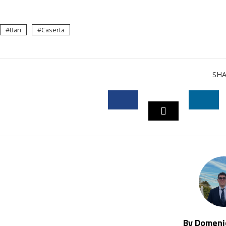
Bari
Caserta
SH
FACEBOOK
LINK
TWITTER
By Domenic