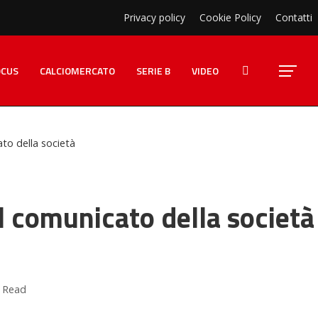
Privacy policy
Cookie Policy
Contatti
OCUS
CALCIOMERCATO
SERIE B
VIDEO
ato della società
Il comunicato della società
 Read