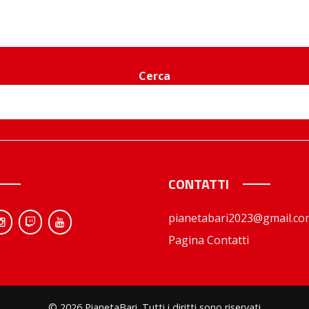
Cerca
CONTATTI
pianetabari2023@gmail.co
Pagina Contatti
© 2026 PianetaBari. Tutti i diritti sono riservati