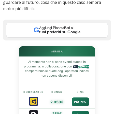
guardare al futuro, cosa che in questo caso sembra
In
molto più difficile.
st
Aggiungi PianetaBari ai
G
leupon
tuoi preferiti su Google
SERIE A
Al momento non ci sono eventi quotati in
programma. In collaborazione con
,
compareremo le quote degli operatori indicati
non appena disponibili.
BOOKMAKER
BONUS
LINK
2.050€
PIÙ INFO
250€