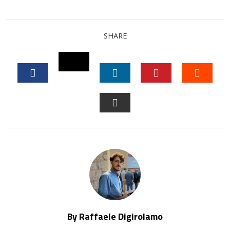
SHARE
TWITTER
FACEBOOK
LINKEDIN
PINTEREST
STUM
EMAIL
By Raffaele Digirolamo