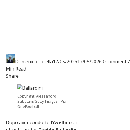
Domenico Farella
17/05/2026
17/05/2026
0 Comments
Min Read
Facebook
Twitter
LinkedIn
Pinterest
Stumbleupon
Email
Share
Copyright: Alessandro
Sabattini/Getty Images - Via
OneFootball
Dopo aver condotto l’
Avellino
ai
playoff, mister
Davide
Ballardini