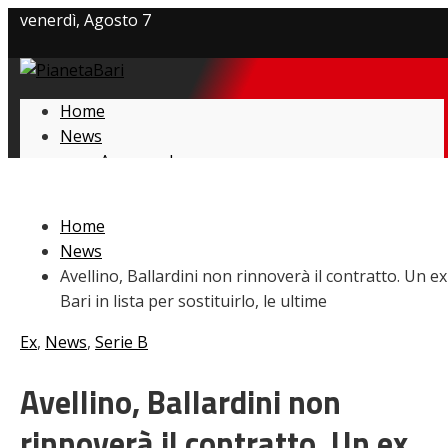
venerdì, Agosto 7
Privacy policy
Home
Cookie Policy
News
Amarcord
Contatti
Ex
L’avversario
Home
Giovanili
News
Le pagelle
Avellino, Ballardini non rinnoverà il contratto. Un ex
Interviste
Bari in lista per sostituirlo, le ultime
Focus
Calciomercato
Ex
,
News
,
Serie B
Serie B
Video
Avellino, Ballardini non
rinnoverà il contratto. Un ex