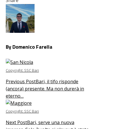
Share
Facebook
Twitter
LinkedIn
Pinterest
Stumbleupon
Email
By Domenico Farella
Copyright: SSC Bari
Previous Post
Bari, il tifo risponde
(ancora) presente. Ma non durerà in
eterno…
Copyright: SSC Bari
Next Post
Bari, serve una nuova