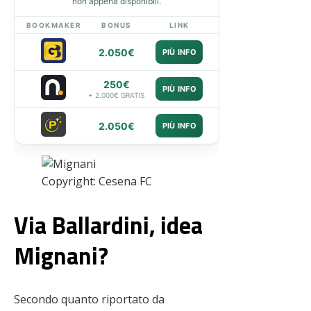
non appena disponibili.
BOOKMAKER
BONUS
LINK
2.050€
PIÙ INFO
250€
PIÙ INFO
+ 2.000€ GRATIS
2.050€
PIÙ INFO
Copyright: Cesena FC
Via Ballardini, idea
Mignani?
Secondo quanto riportato da