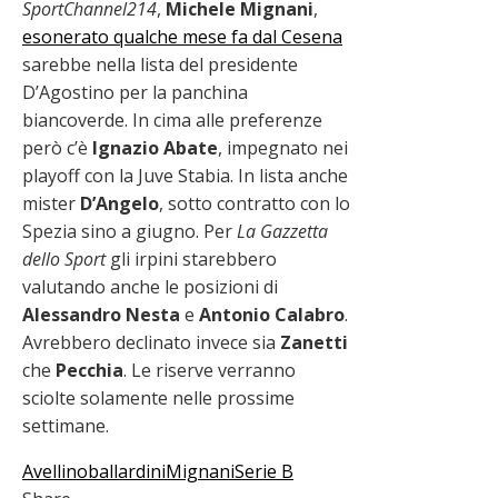
SportChannel214
,
Michele
Mignani
,
esonerato qualche mese fa dal Cesena
sarebbe nella lista del presidente
D’Agostino per la panchina
biancoverde. In cima alle preferenze
però c’è
Ignazio
Abate
, impegnato nei
playoff con la Juve Stabia. In lista anche
mister
D’Angelo
, sotto contratto con lo
Spezia sino a giugno. Per
La Gazzetta
dello Sport
gli irpini starebbero
valutando anche le posizioni di
Alessandro
Nesta
e
Antonio
Calabro
.
Avrebbero declinato invece sia
Zanetti
che
Pecchia
. Le riserve verranno
sciolte solamente nelle prossime
settimane.
Avellino
ballardini
Mignani
Serie B